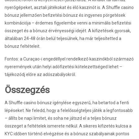
nyerőgépeket, asztali játékokat és élő kaszinót is. A Shuffle casino
bónusz jellemzően befizetési bónusz és ingyenes pörgetések
kombinációja – érdemes figyelembe venni a minimális befizetési
összeget és a bónusz érvényességi idejét. A kifizetések gyorsak,
általában 24-48 órán belül teljesülnek, ha már teljesítetted a
bónusz feltételeit.
Fontos: a Curaçao-i engedéllyel rendelkező kaszinókból származó
nyeremények után helyi adófizetési kötelezettséged lehet –
tájékozódj előre az adószabályokról.
Összegzés
A Shuffle casino bónusz igénylése egyszerű, ha betartod a fenti
lépéseket. Ne feledd, hogy a felelősségteljes játék a legfontosabb
– állíts be napi limitet, és soha ne játszd el a teljes bónusz
összeget a feltételek ismerete nélkül. A sikeres kifizetés kulcsa a
KYC időben történő elvégzése és a bónusz szabályainak pontos