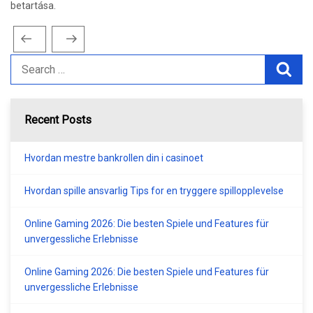
betartása.
Previous
Next
Post
Post
Post
navigation
Recent Posts
Hvordan mestre bankrollen din i casinoet
Hvordan spille ansvarlig Tips for en tryggere spillopplevelse
Online Gaming 2026: Die besten Spiele und Features für
unvergessliche Erlebnisse
Online Gaming 2026: Die besten Spiele und Features für
unvergessliche Erlebnisse