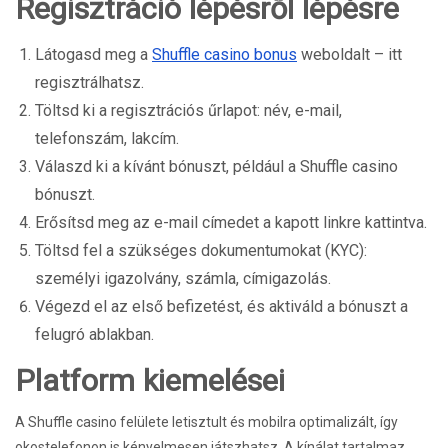
Regisztráció lépésről lépésre
Látogasd meg a
Shuffle casino bonus
weboldalt – itt
regisztrálhatsz.
Töltsd ki a regisztrációs űrlapot: név, e-mail,
telefonszám, lakcím.
Válaszd ki a kívánt bónuszt, például a Shuffle casino
bónuszt.
Erősítsd meg az e-mail címedet a kapott linkre kattintva.
Töltsd fel a szükséges dokumentumokat (KYC):
személyi igazolvány, számla, címigazolás.
Végezd el az első befizetést, és aktiváld a bónuszt a
felugró ablakban.
Platform kiemelései
A Shuffle casino felülete letisztult és mobilra optimalizált, így
okostelefonon is kényelmesen játszhatsz. A kínálat tartalmaz