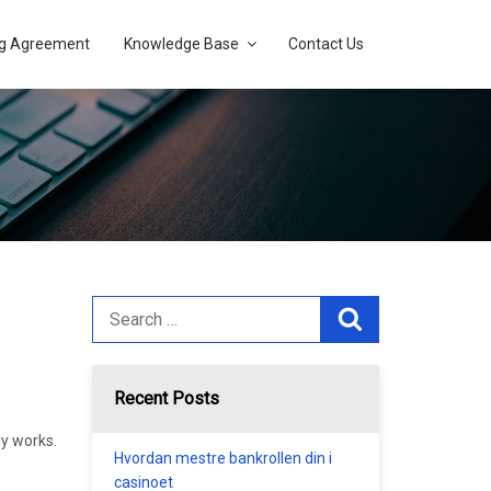
ng Agreement
Knowledge Base
Contact Us
Recent Posts
ly works.
Hvordan mestre bankrollen din i
casinoet