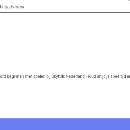
tingadviseur.
rd beginnen met spelen bij Skyhills Nederland. Houd altijd je speeltijd 