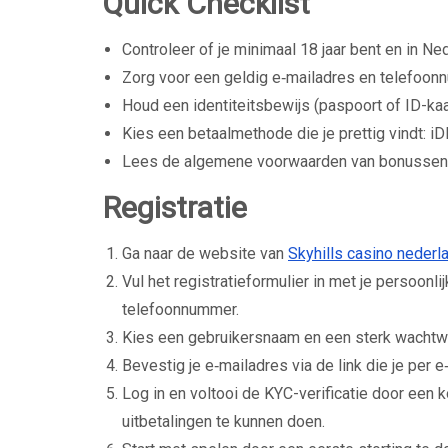
Quick Checklist
Controleer of je minimaal 18 jaar bent en in Ne
Zorg voor een geldig e‑mailadres en telefoon
Houd een identiteitsbewijs (paspoort of ID-kaart
Kies een betaalmethode die je prettig vindt: iD
Lees de algemene voorwaarden van bonussen vo
Registratie
Ga naar de website van
Skyhills casino nederl
Vul het registratieformulier in met je persoon
telefoonnummer.
Kies een gebruikersnaam en een sterk wachtwoo
Bevestig je e‑mailadres via de link die je per e
Log in en voltooi de KYC-verificatie door een ko
uitbetalingen te kunnen doen.