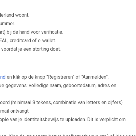
derland woont.
nummer.
) bij de hand voor verificatie.
EAL, creditcard of e‑wallet.
ordat je een storting doet.
and
en klik op de knop “Registreren” of “Aanmelden”.
lijke gegevens: volledige naam, geboortedatum, adres en
rd (minimaal 8 tekens, combinatie van letters en cijfers).
‑mail ontvangt.
pie van je identiteitsbewijs te uploaden. Dit is verplicht om