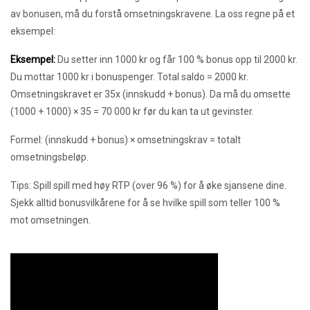
av bonusen, må du forstå omsetningskravene. La oss regne på et
eksempel:
Eksempel:
Du setter inn 1000 kr og får 100 % bonus opp til 2000 kr.
Du mottar 1000 kr i bonuspenger. Total saldo = 2000 kr.
Omsetningskravet er 35x (innskudd + bonus). Da må du omsette
(1000 + 1000) × 35 = 70 000 kr før du kan ta ut gevinster.
Formel: (innskudd + bonus) × omsetningskrav = totalt
omsetningsbeløp.
Tips: Spill spill med høy RTP (over 96 %) for å øke sjansene dine.
Sjekk alltid bonusvilkårene for å se hvilke spill som teller 100 %
mot omsetningen.