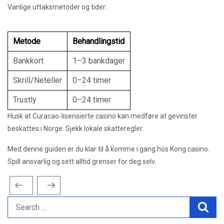
Vanlige uttaksmetoder og tider:
Metode
Behandlingstid
Bankkort
1–3 bankdager
Skrill/Neteller
0–24 timer
Trustly
0–24 timer
Husk at Curacao-lisensierte casino kan medføre at gevinster
beskattes i Norge. Sjekk lokale skatteregler.
Med denne guiden er du klar til å komme i gang hos Kong casino.
Spill ansvarlig og sett alltid grenser for deg selv.
Previous
Next
Post
Post
Post
navigation