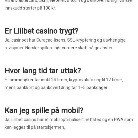
Visa/Mastercard, Skrill, Neteller, Bitcoin og bankoverføring. Minste
innskudd starter på 100 kr.
Er Lilibet casino trygt?
Ja, casinoet har Curaçao-lisens, SSL-kryptering og uavhengige
revisjoner. Norske spillere bør vurdere skatt på gevinster.
Hvor lang tid tar uttak?
E-lommebøker tar inntil 24 timer, kryptovaluta opptil 12 timer,
mens bankkort og bankoverføring tar 1–5 bankdager.
Kan jeg spille på mobil?
Ja, Lilibet casino har et mobiloptimalisert nettsted og en PWA som
kan legges til på startskjermen.