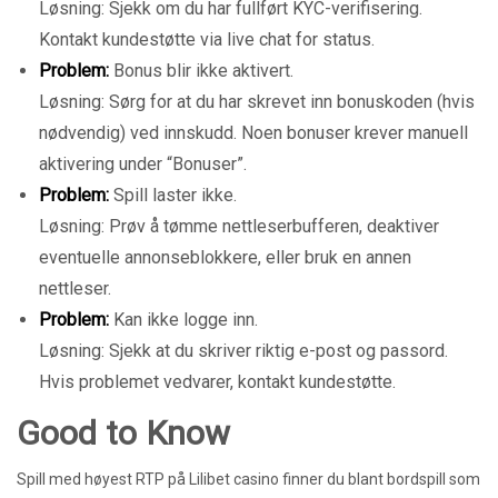
Løsning: Sjekk om du har fullført KYC-verifisering.
Kontakt kundestøtte via live chat for status.
Problem:
Bonus blir ikke aktivert.
Løsning: Sørg for at du har skrevet inn bonuskoden (hvis
nødvendig) ved innskudd. Noen bonuser krever manuell
aktivering under “Bonuser”.
Problem:
Spill laster ikke.
Løsning: Prøv å tømme nettleserbufferen, deaktiver
eventuelle annonseblokkere, eller bruk en annen
nettleser.
Problem:
Kan ikke logge inn.
Løsning: Sjekk at du skriver riktig e-post og passord.
Hvis problemet vedvarer, kontakt kundestøtte.
Good to Know
Spill med høyest RTP på Lilibet casino finner du blant bordspill som