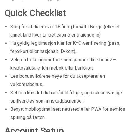
Quick Checklist
Sørg for at du er over 18 år og bosatt i Norge (eller et
annet land hvor Lilibet casino er tilgjengelig).
Ha gyldig legitimasjon klar for KYC-verifisering (pass,
førerkort eller nasjonalt ID-kort).
Velg en betalingsmetode som passer dine behov –
kryptovaluta, e-lommebok eller bankkort.
Les bonusvilkårene nøye før du aksepterer en
velkomstbonus.
Sett inn kun det du har råd til å tape, og bruk ansvarlige
spillverktøy som innskuddsgrenser.
Benytt mobiloptimalisert nettsted eller PWA for sømløs
spilling på farten.
Account Setup