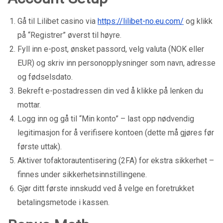
Gå til Lilibet casino via
https://lilibet-no.eu.com/
og klikk
på “Registrer” øverst til høyre.
Fyll inn e-post, ønsket passord, velg valuta (NOK eller
EUR) og skriv inn personopplysninger som navn, adresse
og fødselsdato.
Bekreft e-postadressen din ved å klikke på lenken du
mottar.
Logg inn og gå til “Min konto” – last opp nødvendig
legitimasjon for å verifisere kontoen (dette må gjøres før
første uttak).
Aktiver tofaktorautentisering (2FA) for ekstra sikkerhet –
finnes under sikkerhetsinnstillingene.
Gjør ditt første innskudd ved å velge en foretrukket
betalingsmetode i kassen.