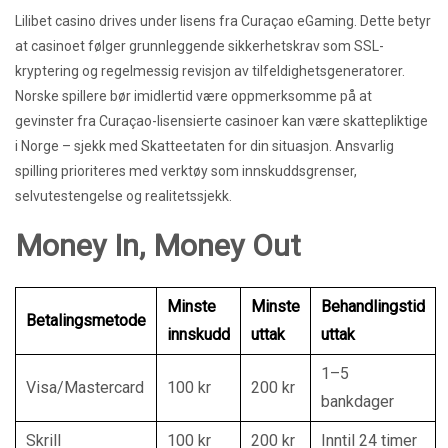
Lilibet casino drives under lisens fra Curaçao eGaming. Dette betyr
at casinoet følger grunnleggende sikkerhetskrav som SSL-
kryptering og regelmessig revisjon av tilfeldighetsgeneratorer.
Norske spillere bør imidlertid være oppmerksomme på at
gevinster fra Curaçao-lisensierte casinoer kan være skattepliktige
i Norge – sjekk med Skatteetaten for din situasjon. Ansvarlig
spilling prioriteres med verktøy som innskuddsgrenser,
selvutestengelse og realitetssjekk.
Money In, Money Out
Minste
Minste
Behandlingstid
Betalingsmetode
innskudd
uttak
uttak
1–5
Visa/Mastercard
100 kr
200 kr
bankdager
Skrill
100 kr
200 kr
Inntil 24 timer