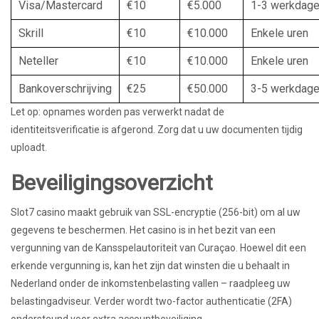
Visa/Mastercard
€10
€5.000
1-3 werkdag
Skrill
€10
€10.000
Enkele uren
Neteller
€10
€10.000
Enkele uren
Bankoverschrijving
€25
€50.000
3-5 werkdag
Let op: opnames worden pas verwerkt nadat de
identiteitsverificatie is afgerond. Zorg dat u uw documenten tijdig
uploadt.
Beveiligingsoverzicht
Slot7 casino maakt gebruik van SSL-encryptie (256-bit) om al uw
gegevens te beschermen. Het casino is in het bezit van een
vergunning van de Kansspelautoriteit van Curaçao. Hoewel dit een
erkende vergunning is, kan het zijn dat winsten die u behaalt in
Nederland onder de inkomstenbelasting vallen – raadpleeg uw
belastingadviseur. Verder wordt two-factor authenticatie (2FA)