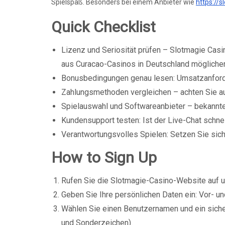
Spielspaß. Besonders bei einem Anbieter wie
https://
Quick Checklist
Lizenz und Seriosität prüfen – Slotmagie Cas
aus Curacao-Casinos in Deutschland möglicherw
Bonusbedingungen genau lesen: Umsatzanforde
Zahlungsmethoden vergleichen – achten Sie au
Spielauswahl und Softwareanbieter – bekannte 
Kundensupport testen: Ist der Live-Chat schnel
Verantwortungsvolles Spielen: Setzen Sie sich
How to Sign Up
Rufen Sie die Slotmagie-Casino-Website auf und
Geben Sie Ihre persönlichen Daten ein: Vor- 
Wählen Sie einen Benutzernamen und ein sich
und Sonderzeichen).