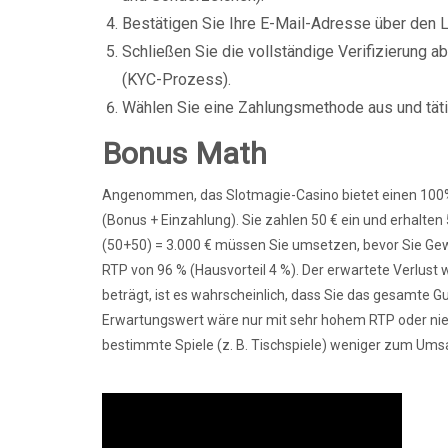
Bestätigen Sie Ihre E-Mail-Adresse über den 
Schließen Sie die vollständige Verifizierung 
(KYC-Prozess).
Wählen Sie eine Zahlungsmethode aus und täti
Bonus Math
Angenommen, das Slotmagie-Casino bietet einen 100
(Bonus + Einzahlung). Sie zahlen 50 € ein und erhalten
(50+50) = 3.000 € müssen Sie umsetzen, bevor Sie Gew
RTP von 96 % (Hausvorteil 4 %). Der erwartete Verlust
beträgt, ist es wahrscheinlich, dass Sie das gesamte Gu
Erwartungswert wäre nur mit sehr hohem RTP oder ni
bestimmte Spiele (z. B. Tischspiele) weniger zum Ums