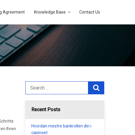
ng Agreement
Knowledge Base
Contact Us
Recent Posts
Schritte
Hvordan mestre bankrollen din i
ren Ihren
casinoet