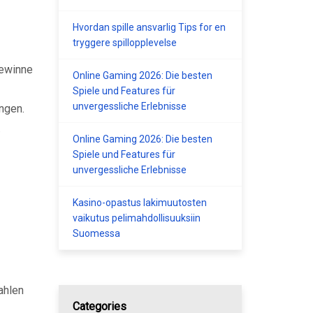
Hvordan spille ansvarlig Tips for en
tryggere spillopplevelse
Gewinne
Online Gaming 2026: Die besten
Spiele und Features für
unvergessliche Erlebnisse
ngen.
.
Online Gaming 2026: Die besten
Spiele und Features für
unvergessliche Erlebnisse
Kasino-opastus lakimuutosten
vaikutus pelimahdollisuuksiin
Suomessa
ahlen
Categories