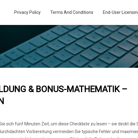
Privacy Policy
Terms And Conditions
End-User Licensi
LDUNG & BONUS-MATHEMATIK –
N
e sich fünf Minuten Zeit, um diese Checkliste zu lesen – sie deckt die 
ut durchdachten Vorbereitung vermeiden Sie typische Fehler und maximie