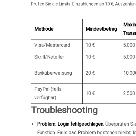
Prüfen Sie die Limits: Einzahlungen ab 10 €, Auszahlun
Maxim
Methode
Mindestbetrag
Trans
Visa/Mastercard
10 €
5.000
Skrill/Neteller
10 €
5.000
Banküberweisung
20 €
10.00
PayPal (falls
10 €
2.500
verfügbar)
Troubleshooting
Problem: Login fehlgeschlagen.
Überprüfen Si
Funktion. Falls das Problem bestehen bleibt, 