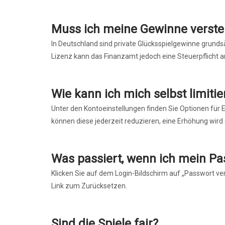
Muss ich meine Gewinne verste
In Deutschland sind private Glücksspielgewinne grundsä
Lizenz kann das Finanzamt jedoch eine Steuerpflicht 
Wie kann ich mich selbst limitie
Unter den Kontoeinstellungen finden Sie Optionen für E
können diese jederzeit reduzieren, eine Erhöhung wird
Was passiert, wenn ich mein Pa
Klicken Sie auf dem Login-Bildschirm auf „Passwort ve
Link zum Zurücksetzen.
Sind die Spiele fair?