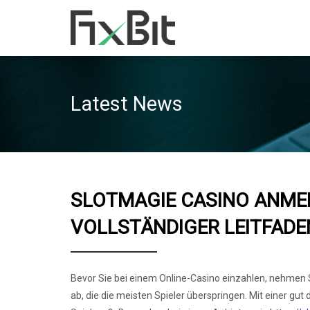
Latest News
SLOTMAGIE CASINO ANME
VOLLSTÄNDIGER LEITFADE
Bevor Sie bei einem Online-Casino einzahlen, nehmen Si
ab, die die meisten Spieler überspringen. Mit einer g