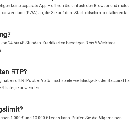
enötigen keine separate App – öffnen Sie einfach den Browser und melde
Webanwendung (PWA) an, die Sie auf dem Startbildschirm installieren kö
ung?
von 24 bis 48 Stunden, Kreditkarten benötigen 3 bis 5 Werktage.
.
ten RTP?
g haben oft RTPs über 96 %. Tischspiele wie Blackjack oder Baccarat h
le Strategie anwenden.
gslimit?
schen 1.000 € und 10.000 € liegen kann. Prüfen Sie die Allgemeinen