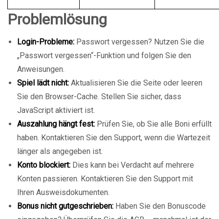
Problemlösung
Login-Probleme:
Passwort vergessen? Nutzen Sie die
„Passwort vergessen“-Funktion und folgen Sie den
Anweisungen.
Spiel lädt nicht:
Aktualisieren Sie die Seite oder leeren
Sie den Browser-Cache. Stellen Sie sicher, dass
JavaScript aktiviert ist.
Auszahlung hängt fest:
Prüfen Sie, ob Sie alle Boni erfüllt
haben. Kontaktieren Sie den Support, wenn die Wartezeit
länger als angegeben ist.
Konto blockiert:
Dies kann bei Verdacht auf mehrere
Konten passieren. Kontaktieren Sie den Support mit
Ihren Ausweisdokumenten.
Bonus nicht gutgeschrieben:
Haben Sie den Bonuscode