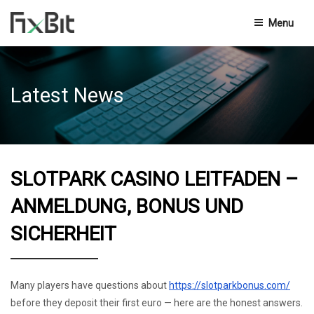
Menu
Privacy Policy
Latest News
Terms And Conditions
End-User Licensing Agreement
Knowledge Base
SLOTPARK CASINO LEITFADEN –
Contact Us
ANMELDUNG, BONUS UND
SICHERHEIT
Many players have questions about
https://slotparkbonus.com/
before they deposit their first euro — here are the honest answers.