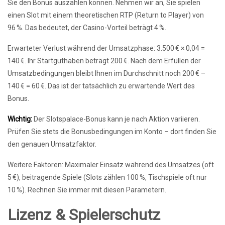
Sie den Bonus auszahlen können. Nehmen wir an, Sie spielen
einen Slot mit einem theoretischen RTP (Return to Player) von
96 %. Das bedeutet, der Casino-Vorteil beträgt 4 %.
Erwarteter Verlust während der Umsatzphase: 3.500 € × 0,04 =
140 €. Ihr Startguthaben beträgt 200 €. Nach dem Erfüllen der
Umsatzbedingungen bleibt Ihnen im Durchschnitt noch 200 € –
140 € = 60 €. Das ist der tatsächlich zu erwartende Wert des
Bonus.
Wichtig:
Der Slotspalace-Bonus kann je nach Aktion variieren.
Prüfen Sie stets die Bonusbedingungen im Konto – dort finden Sie
den genauen Umsatzfaktor.
Weitere Faktoren: Maximaler Einsatz während des Umsatzes (oft
5 €), beitragende Spiele (Slots zählen 100 %, Tischspiele oft nur
10 %). Rechnen Sie immer mit diesen Parametern.
Lizenz & Spielerschutz