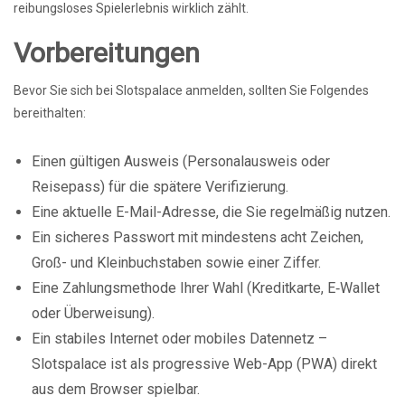
reibungsloses Spielerlebnis wirklich zählt.
Vorbereitungen
Bevor Sie sich bei Slotspalace anmelden, sollten Sie Folgendes
bereithalten:
Einen gültigen Ausweis (Personalausweis oder
Reisepass) für die spätere Verifizierung.
Eine aktuelle E-Mail-Adresse, die Sie regelmäßig nutzen.
Ein sicheres Passwort mit mindestens acht Zeichen,
Groß- und Kleinbuchstaben sowie einer Ziffer.
Eine Zahlungsmethode Ihrer Wahl (Kreditkarte, E‑Wallet
oder Überweisung).
Ein stabiles Internet oder mobiles Datennetz –
Slotspalace ist als progressive Web-App (PWA) direkt
aus dem Browser spielbar.