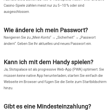
Casino-Spiele zählen meist nur zu 5–10 % oder sind
ausgeschlossen.
Wie ändere ich mein Passwort?
Navigieren Sie zu „Mein Konto“ → „Sicherheit“ → „Passwort
ändern“. Geben Sie Ihr aktuelles und neues Passwort ein.
Kann ich mit dem Handy spielen?
Ja, Slotspalace ist als progressive Web-App (PWA) optimiert. Sie
müssen keine native App herunterladen; starten Sie einfach die
Webseite im Browser und fügen Sie die Seite zum Startbildschirm
hinzu.
Gibt es eine Mindesteinzahlung?