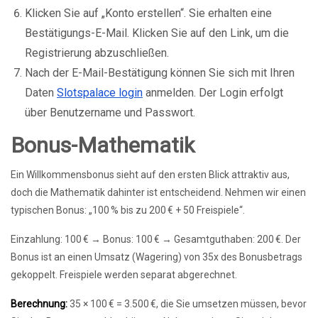
Klicken Sie auf „Konto erstellen“. Sie erhalten eine
Bestätigungs-E-Mail. Klicken Sie auf den Link, um die
Registrierung abzuschließen.
Nach der E-Mail-Bestätigung können Sie sich mit Ihren
Daten
Slotspalace login
anmelden. Der Login erfolgt
über Benutzername und Passwort.
Bonus-Mathematik
Ein Willkommensbonus sieht auf den ersten Blick attraktiv aus,
doch die Mathematik dahinter ist entscheidend. Nehmen wir einen
typischen Bonus: „100 % bis zu 200 € + 50 Freispiele“.
Einzahlung: 100 € → Bonus: 100 € → Gesamtguthaben: 200 €. Der
Bonus ist an einen Umsatz (Wagering) von 35x des Bonusbetrags
gekoppelt. Freispiele werden separat abgerechnet.
Berechnung:
35 × 100 € = 3.500 €, die Sie umsetzen müssen, bevor