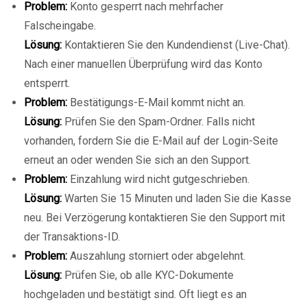
Problem:
Konto gesperrt nach mehrfacher
Falscheingabe.
Lösung:
Kontaktieren Sie den Kundendienst (Live-Chat).
Nach einer manuellen Überprüfung wird das Konto
entsperrt.
Problem:
Bestätigungs-E-Mail kommt nicht an.
Lösung:
Prüfen Sie den Spam-Ordner. Falls nicht
vorhanden, fordern Sie die E-Mail auf der Login-Seite
erneut an oder wenden Sie sich an den Support.
Problem:
Einzahlung wird nicht gutgeschrieben.
Lösung:
Warten Sie 15 Minuten und laden Sie die Kasse
neu. Bei Verzögerung kontaktieren Sie den Support mit
der Transaktions-ID.
Problem:
Auszahlung storniert oder abgelehnt.
Lösung:
Prüfen Sie, ob alle KYC-Dokumente
hochgeladen und bestätigt sind. Oft liegt es an