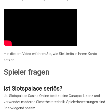
– In diesem Video erfahren Sie, wie Sie Limits in Ihrem Konto
setzen.
Spieler fragen
Ist Slotspalace seriös?
Ja, Slotspalace Casino Online besitzt eine Curaçao-Lizenz und
verwendet moderne Sicherheitstechnik. Spielerbewertungen sind
überwiegend positiv.