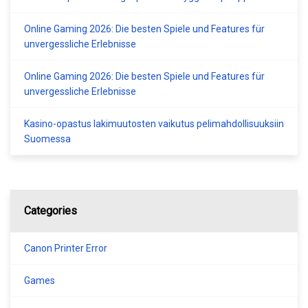
Online Gaming 2026: Die besten Spiele und Features für
unvergessliche Erlebnisse
Online Gaming 2026: Die besten Spiele und Features für
unvergessliche Erlebnisse
Kasino-opastus lakimuutosten vaikutus pelimahdollisuuksiin
Suomessa
Categories
Canon Printer Error
Games