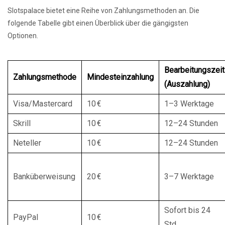
Slotspalace bietet eine Reihe von Zahlungsmethoden an. Die
folgende Tabelle gibt einen Überblick über die gängigsten
Optionen.
Bearbeitungszeit
Zahlungsmethode
Mindesteinzahlung
(Auszahlung)
Visa/Mastercard
10 €
1–3 Werktage
Skrill
10 €
12–24 Stunden
Neteller
10 €
12–24 Stunden
Banküberweisung
20 €
3–7 Werktage
Sofort bis 24
PayPal
10 €
Std.