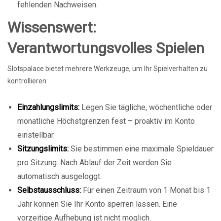
fehlenden Nachweisen.
Wissenswert:
Verantwortungsvolles Spielen
Slotspalace bietet mehrere Werkzeuge, um Ihr Spielverhalten zu
kontrollieren:
Einzahlungslimits:
Legen Sie tägliche, wöchentliche oder
monatliche Höchstgrenzen fest – proaktiv im Konto
einstellbar.
Sitzungslimits:
Sie bestimmen eine maximale Spieldauer
pro Sitzung. Nach Ablauf der Zeit werden Sie
automatisch ausgeloggt.
Selbstausschluss:
Für einen Zeitraum von 1 Monat bis 1
Jahr können Sie Ihr Konto sperren lassen. Eine
vorzeitige Aufhebung ist nicht möglich.