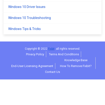
Windows 10 Driver Issues
Windows 10 Troubleshooting
Windows Tips & Tricks
Copyright © 2022
Fixbit
. all rights reserved.
Privacy Policy
Terms And Conditions
Knowledge Base
End-User Licensing Agreement
How To Remove Fixbit?
Contact Us