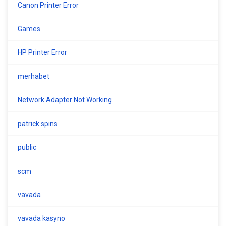
Canon Printer Error
Games
HP Printer Error
merhabet
Network Adapter Not Working
patrick spins
public
scm
vavada
vavada kasyno