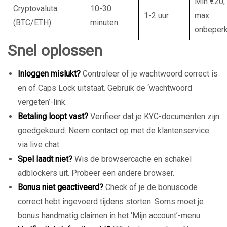
Min €20,
Cryptovaluta
10-30
1-2 uur
max
(BTC/ETH)
minuten
onbeperk
Snel oplossen
Inloggen mislukt?
Controleer of je wachtwoord correct is
en of Caps Lock uitstaat. Gebruik de ‘wachtwoord
vergeten’-link.
Betaling loopt vast?
Verifiëer dat je KYC-documenten zijn
goedgekeurd. Neem contact op met de klantenservice
via live chat.
Spel laadt niet?
Wis de browsercache en schakel
adblockers uit. Probeer een andere browser.
Bonus niet geactiveerd?
Check of je de bonuscode
correct hebt ingevoerd tijdens storten. Soms moet je
bonus handmatig claimen in het ‘Mijn account’-menu.