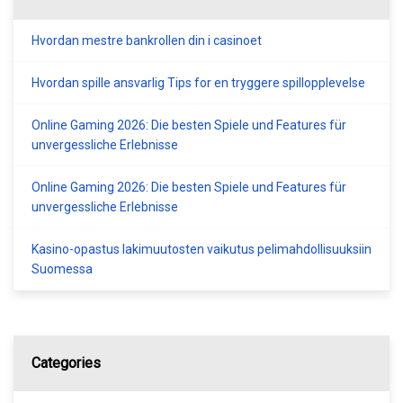
Hvordan mestre bankrollen din i casinoet
Hvordan spille ansvarlig Tips for en tryggere spillopplevelse
Online Gaming 2026: Die besten Spiele und Features für
unvergessliche Erlebnisse
Online Gaming 2026: Die besten Spiele und Features für
unvergessliche Erlebnisse
Kasino-opastus lakimuutosten vaikutus pelimahdollisuuksiin
Suomessa
Categories