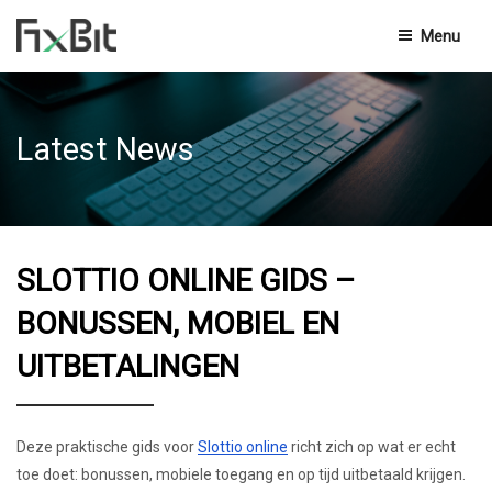
Menu
Privacy Policy
Latest News
Terms And Conditions
End-User Licensing Agreement
Knowledge Base
SLOTTIO ONLINE GIDS –
Contact Us
BONUSSEN, MOBIEL EN
UITBETALINGEN
Deze praktische gids voor
Slottio online
richt zich op wat er echt
toe doet: bonussen, mobiele toegang en op tijd uitbetaald krijgen.