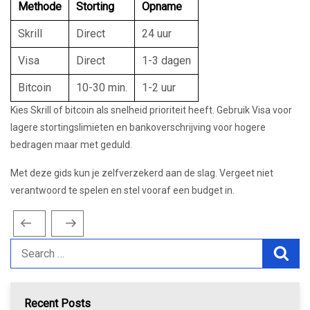
Methode
Storting
Opname
Skrill
Direct
24 uur
Visa
Direct
1-3 dagen
Bitcoin
10-30 min.
1-2 uur
Kies Skrill of bitcoin als snelheid prioriteit heeft. Gebruik Visa voor
lagere stortingslimieten en bankoverschrijving voor hogere
bedragen maar met geduld.
Met deze gids kun je zelfverzekerd aan de slag. Vergeet niet
verantwoord te spelen en stel vooraf een budget in.
Previous
Next
Post
Post
Post
navigation
Recent Posts