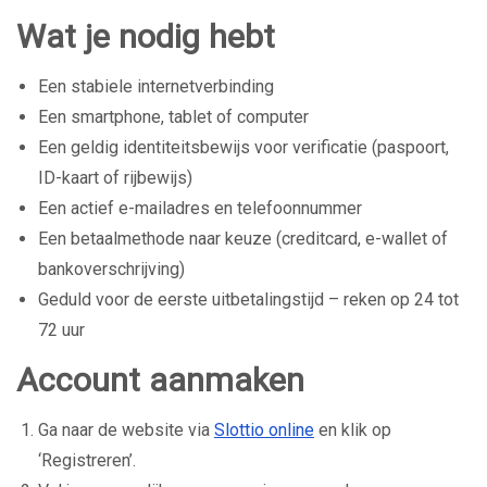
Wat je nodig hebt
Een stabiele internetverbinding
Een smartphone, tablet of computer
Een geldig identiteitsbewijs voor verificatie (paspoort,
ID-kaart of rijbewijs)
Een actief e-mailadres en telefoonnummer
Een betaalmethode naar keuze (creditcard, e-wallet of
bankoverschrijving)
Geduld voor de eerste uitbetalingstijd – reken op 24 tot
72 uur
Account aanmaken
Ga naar de website via
Slottio online
en klik op
‘Registreren’.