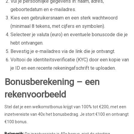
Vul je persoonlijke gegevens in: naam, adres,
geboortedatum en e-mailadres.
Kies een gebruikersnaam en een sterk wachtwoord
(minimaal 8 tekens, met cijfers en symbolen).
Selecteer je valuta (euro) en eventuele bonuscode die je
hebt ontvangen.
Bevestig je e-mailadres via de link die je ontvangt.
Voltooi de identiteitsverificatie (KYC) door een kopie van
je ID en een recente rekeningafschrift te uploaden.
Bonusberekening – een
rekenvoorbeeld
Stel dat je een welkomstbonus krijgt van 100% tot €200, met een
inzetvereiste van 40x het bonusbedrag. Je stort €100 en ontvangt
€100 bonus.