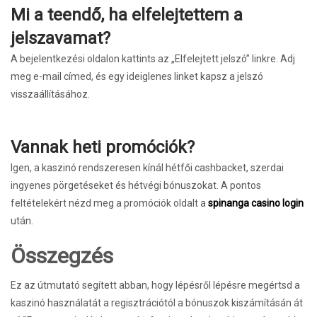
Mi a teendő, ha elfelejtettem a
jelszavamat?
A bejelentkezési oldalon kattints az „Elfelejtett jelszó” linkre. Adj
meg e-mail címed, és egy ideiglenes linket kapsz a jelszó
visszaállításához.
Vannak heti promóciók?
Igen, a kaszinó rendszeresen kínál hétfői cashbacket, szerdai
ingyenes pörgetéseket és hétvégi bónuszokat. A pontos
feltételekért nézd meg a promóciók oldalt a
spinanga casino login
után.
Összegzés
Ez az útmutató segített abban, hogy lépésről lépésre megértsd a
kaszinó használatát a regisztrációtól a bónuszok kiszámításán át