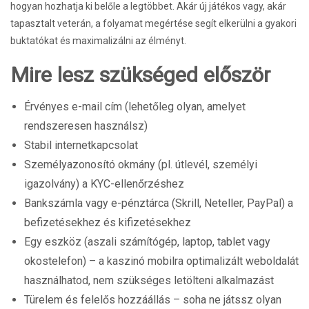
hogyan hozhatja ki belőle a legtöbbet. Akár új játékos vagy, akár
tapasztalt veterán, a folyamat megértése segít elkerülni a gyakori
buktatókat és maximalizálni az élményt.
Mire lesz szükséged először
Érvényes e-mail cím (lehetőleg olyan, amelyet
rendszeresen használsz)
Stabil internetkapcsolat
Személyazonosító okmány (pl. útlevél, személyi
igazolvány) a KYC-ellenőrzéshez
Bankszámla vagy e-pénztárca (Skrill, Neteller, PayPal) a
befizetésekhez és kifizetésekhez
Egy eszköz (aszali számítógép, laptop, tablet vagy
okostelefon) – a kaszinó mobilra optimalizált weboldalát
használhatod, nem szükséges letölteni alkalmazást
Türelem és felelős hozzáállás – soha ne játssz olyan