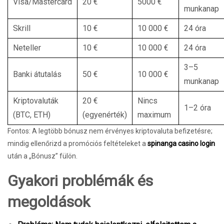
Visa/Mastercard
20 €
5000 €
munkanap
Skrill
10 €
10 000 €
24 óra
Neteller
10 €
10 000 €
24 óra
3–5
Banki átutalás
50 €
10 000 €
munkanap
Kriptovaluták
20 €
Nincs
1–2 óra
(BTC, ETH)
(egyenérték)
maximum
Fontos: A legtöbb bónusz nem érvényes kriptovaluta befizetésre;
mindig ellenőrizd a promóciós feltételeket a
spinanga casino login
után a „Bónusz” fülön.
Gyakori problémák és
megoldások