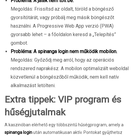
Probléma: A játék nem tölt be.
Megoldás: Frissítsd az oldalt, töröld a böngésző
gyorsítótárát, vagy próbálj meg másik böngészőt
használni. A Progressive Web App verzió (PWA)
gyorsabb lehet – a főoldalon keresd a „Telepítés”
gombot.
Probléma: A spinanga login nem működik mobilon.
Megoldás: Győződj meg arról, hogy az operációs
rendszered naprakész. A mobilon optimalizált weboldal
közvetlenül a böngészőből működik; nem kell natív
alkalmazást letölteni.
Extra tippek: VIP program és
hűségjutalmak
A kaszinóban elérhető egy többszintű hűségprogram, amely a
spinanga login
után automatikusan aktív. Pontokat gyűjthetsz