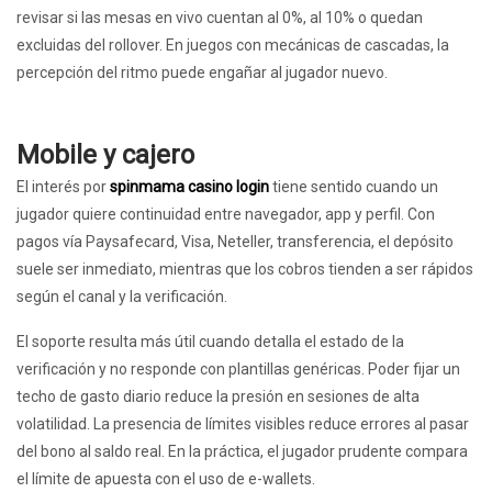
revisar si las mesas en vivo cuentan al 0%, al 10% o quedan
excluidas del rollover. En juegos con mecánicas de cascadas, la
percepción del ritmo puede engañar al jugador nuevo.
Mobile y cajero
El interés por
spinmama casino login
tiene sentido cuando un
jugador quiere continuidad entre navegador, app y perfil. Con
pagos vía Paysafecard, Visa, Neteller, transferencia, el depósito
suele ser inmediato, mientras que los cobros tienden a ser rápidos
según el canal y la verificación.
El soporte resulta más útil cuando detalla el estado de la
verificación y no responde con plantillas genéricas. Poder fijar un
techo de gasto diario reduce la presión en sesiones de alta
volatilidad. La presencia de límites visibles reduce errores al pasar
del bono al saldo real. En la práctica, el jugador prudente compara
el límite de apuesta con el uso de e-wallets.