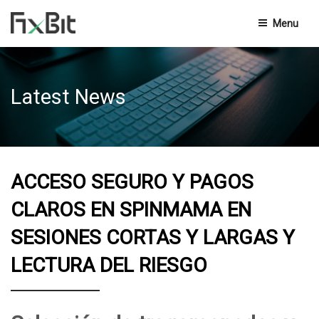
Menu
Privacy Policy
Latest News
Terms And Conditions
End-User Licensing Agreement
Knowledge Base
ACCESO SEGURO Y PAGOS
Contact Us
CLAROS EN SPINMAMA EN
SESIONES CORTAS Y LARGAS Y
LECTURA DEL RIESGO