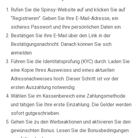
Rufen Sie die Spinsy-Website auf und klicken Sie auf
“Registrieren”. Geben Sie Ihre E-Mail-Adresse, ein
sicheres Passwort und Ihre persönlichen Daten ein.
Bestätigen Sie Ihre E-Mail über den Link in der
Bestätigungsnachricht. Danach können Sie sich
anmelden.
Führen Sie die Identitätsprüfung (KYC) durch: Laden Sie
eine Kopie Ihres Ausweises und eines aktuellen
Adressnachweises hoch. Dieser Schritt ist vor der
ersten Auszahlung notwendig.
Wählen Sie im Kassenbereich eine Zahlungsmethode
und tätigen Sie Ihre erste Einzahlung. Die Gelder werden
sofort gutgeschrieben.
Gehen Sie zu den Werbeaktionen und aktivieren Sie den
gewünschten Bonus. Lesen Sie die Bonusbedingungen