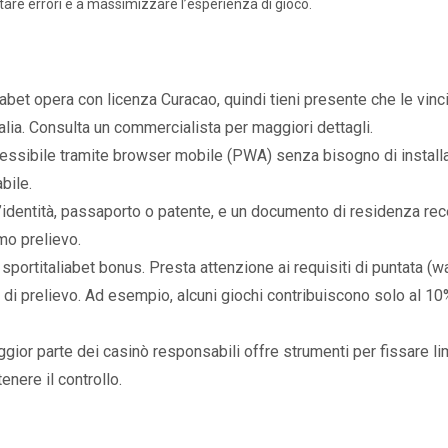
itare errori e a massimizzare l’esperienza di gioco.
liabet opera con licenza Curacao, quindi tieni presente che le vinc
lia. Consulta un commercialista per maggiori dettagli.
 accessibile tramite browser mobile (PWA) senza bisogno di install
bile.
d’identità, passaporto o patente, e un documento di residenza rec
mo prelievo.
sportitaliabet bonus. Presta attenzione ai requisiti di puntata (wa
i di prelievo. Ad esempio, alcuni giochi contribuiscono solo al 10
gior parte dei casinò responsabili offre strumenti per fissare lim
enere il controllo.