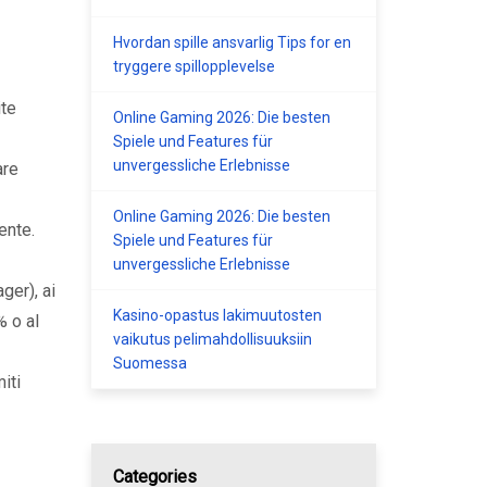
Hvordan spille ansvarlig Tips for en
tryggere spillopplevelse
ite
Online Gaming 2026: Die besten
Spiele und Features für
unvergessliche Erlebnisse
are
Online Gaming 2026: Die besten
ente.
Spiele und Features für
unvergessliche Erlebnisse
ger), ai
Kasino-opastus lakimuutosten
% o al
vaikutus pelimahdollisuuksiin
Suomessa
iti
Categories