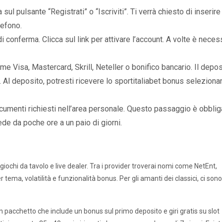
 sul pulsante “Registrati” o “Iscriviti”. Ti verrà chiesto di inserir
lefono.
i conferma. Clicca sul link per attivare l’account. A volte è neces
me Visa, Mastercard, Skrill, Neteller o bonifico bancario. Il depos
 Al deposito, potresti ricevere lo sportitaliabet bonus selezion
documenti richiesti nell’area personale. Questo passaggio è obblig
ede da poche ore a un paio di giorni.
giochi da tavolo e live dealer. Tra i provider troverai nomi come NetEnt,
ema, volatilità e funzionalità bonus. Per gli amanti dei classici, ci sono
pacchetto che include un bonus sul primo deposito e giri gratis su slot