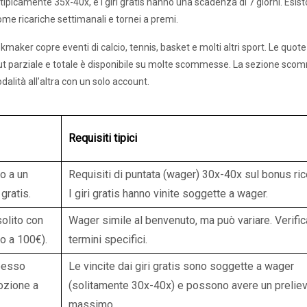
 tipicamente 35x-40x, e i giri gratis hanno una scadenza di 7 giorni. Esis
ome ricariche settimanali e tornei a premi.
maker copre eventi di calcio, tennis, basket e molti altri sport. Le quot
shout parziale e totale è disponibile su molte scommesse. La sezione sc
alità all’altra con un solo account.
Requisiti tipici
o a un
Requisiti di puntata (wager) 30x-40x sul bonus ric
gratis.
I giri gratis hanno vinite soggette a wager.
solito con
Wager simile al benvenuto, ma può variare. Verific
no a 100€).
termini specifici.
spesso
Le vincite dai giri gratis sono soggette a wager
ozione a
(solitamente 30x-40x) e possono avere un prelie
massimo.