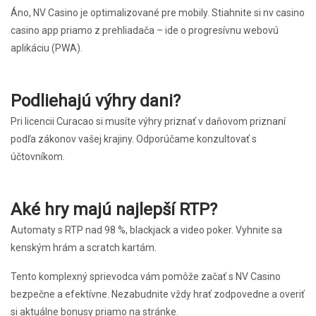
Áno, NV Casino je optimalizované pre mobily. Stiahnite si nv casino
casino app priamo z prehliadača – ide o progresívnu webovú
aplikáciu (PWA).
Podliehajú výhry dani?
Pri licencii Curacao si musíte výhry priznať v daňovom priznaní
podľa zákonov vašej krajiny. Odporúčame konzultovať s
účtovníkom.
Aké hry majú najlepší RTP?
Automaty s RTP nad 98 %, blackjack a video poker. Vyhnite sa
kenským hrám a scratch kartám.
Tento komplexný sprievodca vám pomôže začať s NV Casino
bezpečne a efektívne. Nezabudnite vždy hrať zodpovedne a overiť
si aktuálne bonusy priamo na stránke.