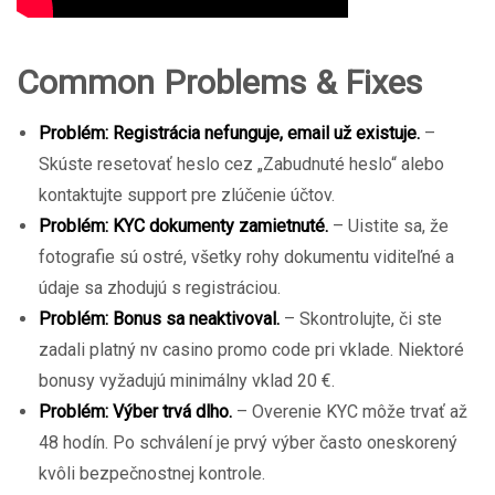
Common Problems & Fixes
Problém: Registrácia nefunguje, email už existuje.
–
Skúste resetovať heslo cez „Zabudnuté heslo“ alebo
kontaktujte support pre zlúčenie účtov.
Problém: KYC dokumenty zamietnuté.
– Uistite sa, že
fotografie sú ostré, všetky rohy dokumentu viditeľné a
údaje sa zhodujú s registráciou.
Problém: Bonus sa neaktivoval.
– Skontrolujte, či ste
zadali platný nv casino promo code pri vklade. Niektoré
bonusy vyžadujú minimálny vklad 20 €.
Problém: Výber trvá dlho.
– Overenie KYC môže trvať až
48 hodín. Po schválení je prvý výber často oneskorený
kvôli bezpečnostnej kontrole.