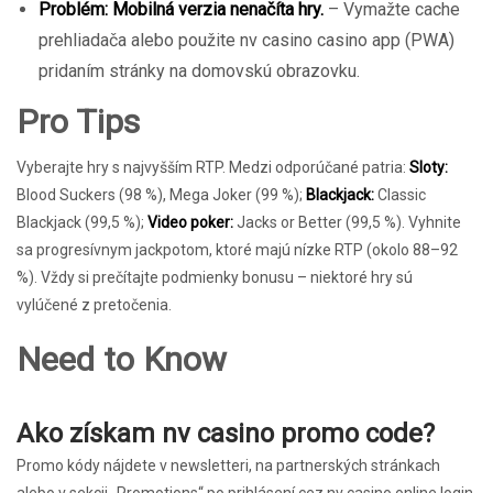
Problém: Mobilná verzia nenačíta hry.
– Vymažte cache
prehliadača alebo použite nv casino casino app (PWA)
pridaním stránky na domovskú obrazovku.
Pro Tips
Vyberajte hry s najvyšším RTP. Medzi odporúčané patria:
Sloty:
Blood Suckers (98 %), Mega Joker (99 %);
Blackjack:
Classic
Blackjack (99,5 %);
Video poker:
Jacks or Better (99,5 %). Vyhnite
sa progresívnym jackpotom, ktoré majú nízke RTP (okolo 88–92
%). Vždy si prečítajte podmienky bonusu – niektoré hry sú
vylúčené z pretočenia.
Need to Know
Ako získam nv casino promo code?
Promo kódy nájdete v newsletteri, na partnerských stránkach