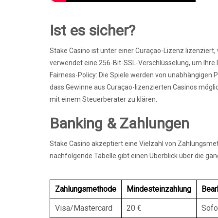
Ist es sicher?
Stake Casino ist unter einer Curaçao-Lizenz lizenziert,
verwendet eine 256-Bit-SSL-Verschlüsselung, um Ihre 
Fairness-Policy: Die Spiele werden von unabhängigen P
dass Gewinne aus Curaçao-lizenzierten Casinos möglic
mit einem Steuerberater zu klären.
Banking & Zahlungen
Stake Casino akzeptiert eine Vielzahl von Zahlungsme
nachfolgende Tabelle gibt einen Überblick über die gä
Zahlungsmethode
Mindesteinzahlung
Bear
Visa/Mastercard
20 €
Sofo