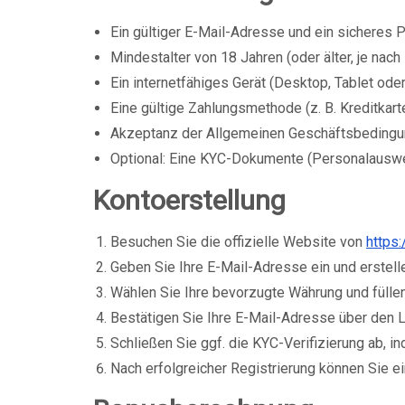
Ein gültiger E-Mail-Adresse und ein sicheres 
Mindestalter von 18 Jahren (oder älter, je nach
Ein internetfähiges Gerät (Desktop, Tablet ode
Eine gültige Zahlungsmethode (z. B. Kreditkart
Akzeptanz der Allgemeinen Geschäftsbedingu
Optional: Eine KYC-Dokumente (Personalauswe
Kontoerstellung
Besuchen Sie die offizielle Website von
https
Geben Sie Ihre E-Mail-Adresse ein und erstell
Wählen Sie Ihre bevorzugte Währung und füllen
Bestätigen Sie Ihre E-Mail-Adresse über den Li
Schließen Sie ggf. die KYC-Verifizierung ab, 
Nach erfolgreicher Registrierung können Sie e