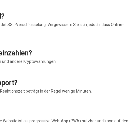
l?
det SSL-Verschlüsselung. Vergewissern Sie sich jedoch, dass Online-
einzahlen?
oin und andere Kryptowährungen.
pport?
e Reaktionszeit beträgt in der Regel wenige Minuten.
ile Website ist als progressive Web-App (PWA) nutzbar und kann auf de