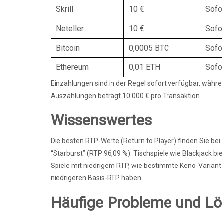
Skrill
10 €
Sofo
Neteller
10 €
Sofo
Bitcoin
0,0005 BTC
Sofo
Ethereum
0,01 ETH
Sofo
Einzahlungen sind in der Regel sofort verfügbar, währ
Auszahlungen beträgt 10.000 € pro Transaktion.
Wissenswertes
Die besten RTP-Werte (Return to Player) finden Sie bei
“Starburst” (RTP 96,09 %). Tischspiele wie Blackjack 
Spiele mit niedrigem RTP, wie bestimmte Keno-Variante
niedrigeren Basis-RTP haben.
Häufige Probleme und L