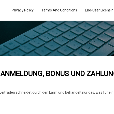
Privacy Policy
Terms And Conditions
End-User Licensi
: ANMELDUNG, BONUS UND ZAHLU
er Leitfaden schneidet durch den Lärm und behandelt nur das, was für ein