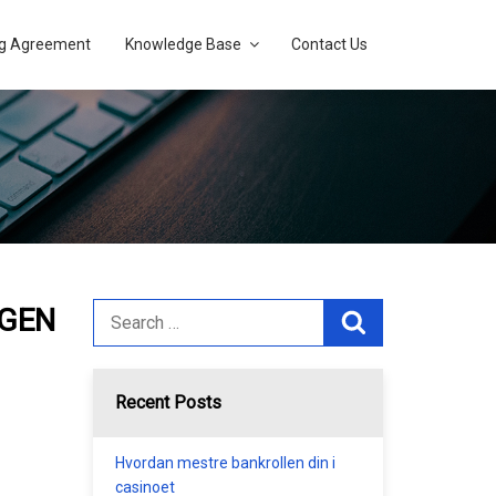
ng Agreement
Knowledge Base
Contact Us
NGEN
Recent Posts
Hvordan mestre bankrollen din i
casinoet