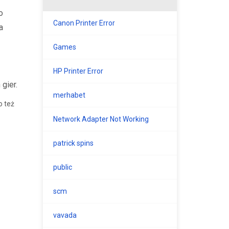
o
Canon Printer Error
a
Games
HP Printer Error
gier.
merhabet
o też
Network Adapter Not Working
patrick spins
public
scm
vavada