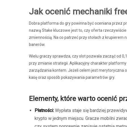
Jak ocenić mechaniki fre
Dobra platforma do gry powinna być oceniana przez pry
nazwą Stake kluczowe jest to, czy oferta rzeczywiście
zmiennością. Na co patrzeć przy stołach z krupierem na
banerów.
Wielu graczy sprawdza, czy slot pozwala zacząć od 0,1
przy zmianie strategii. Aplikacyjny charakter platformy 
zarządzania kontem. Jeżeli celem jest merytoryczna o
kasę oraz sposób pokazywania parametrów gry.
Elementy, które warto ocenić pr
Płatności:
Wypłata staje się bardziej przewidywa
krypto w jednym miejscu. Gracze mobilni zwra
czy system poprawnie zapisuje ostatnią meto