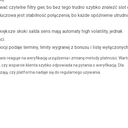
ć czytelne filtry gier, bo bez tego trudno szybko znaleźć slot 
luczowa jest stabilność połączenia, bo każde opóźnienie utrudni
iększe skoki salda sens mają automaty high volatility, jednak
ci.
cji podaje terminy, limity wygranej z bonusu i listę wyłączonych 
rwis reaguje na weryfikację urządzenia i zmianę metody płatności. Wart
czy wsparcie klienta szybko odpowiada na pytania o weryfikację. Dla
ają, czy platforma nadaje się do regularnego używania.