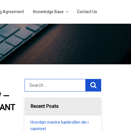
ng Agreement
Knowledge Base
Contact Us
 —
IANT
Recent Posts
Hvordan mestre bankrollen din i
casinoet