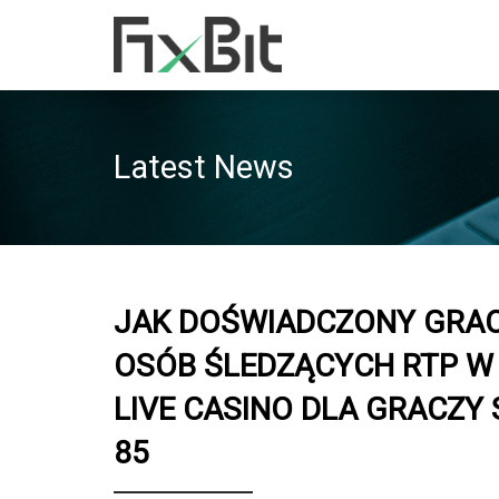
Latest News
JAK DOŚWIADCZONY GRAC
OSÓB ŚLEDZĄCYCH RTP W
LIVE CASINO DLA GRACZY
85