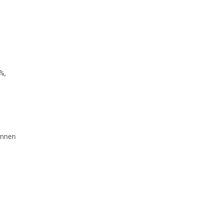
%,
önnen