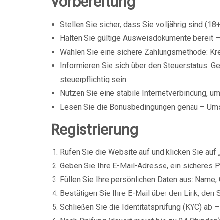
Vorbereitung
Stellen Sie sicher, dass Sie volljährig sind (18
Halten Sie gültige Ausweisdokumente bereit 
Wählen Sie eine sichere Zahlungsmethode: Kre
Informieren Sie sich über den Steuerstatus: 
steuerpflichtig sein.
Nutzen Sie eine stabile Internetverbindung, u
Lesen Sie die Bonusbedingungen genau – Umsa
Registrierung
Rufen Sie die Website auf und klicken Sie auf „
Geben Sie Ihre E-Mail-Adresse, ein sicheres 
Füllen Sie Ihre persönlichen Daten aus: Name,
Bestätigen Sie Ihre E-Mail über den Link, den S
Schließen Sie die Identitätsprüfung (KYC) ab 