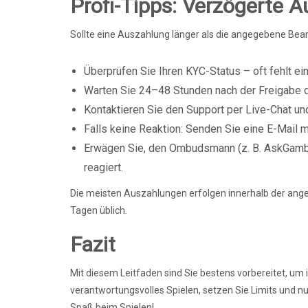
Profi-Tipps: Verzögerte 
Sollte eine Auszahlung länger als die angegebene Bearb
Überprüfen Sie Ihren KYC-Status – oft fehlt e
Warten Sie 24–48 Stunden nach der Freigabe d
Kontaktieren Sie den Support per Live-Chat un
Falls keine Reaktion: Senden Sie eine E-Mail m
Erwägen Sie, den Ombudsmann (z. B. AskGamble
reagiert.
Die meisten Auszahlungen erfolgen innerhalb der angeg
Tagen üblich.
Fazit
Mit diesem Leitfaden sind Sie bestens vorbereitet, um 
verantwortungsvolles Spielen, setzen Sie Limits und nut
Spaß beim Spielen!