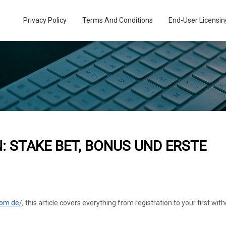
Privacy Policy
Terms And Conditions
End-User Licensi
: STAKE BET, BONUS UND ERSTE
com.de/
, this article covers everything from registration to your first wit