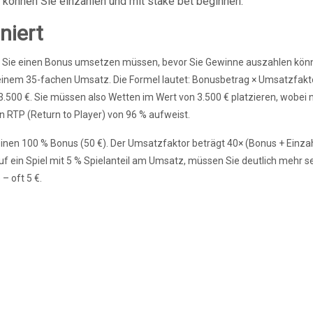
 können Sie einzahlen und mit stake bet beginnen.
niert
t Sie einen Bonus umsetzen müssen, bevor Sie Gewinne auszahlen kön
t einem 35-fachen Umsatz. Die Formel lautet: Bonusbetrag × Umsatzfakt
.500 €. Sie müssen also Wetten im Wert von 3.500 € platzieren, wobei 
 RTP (Return to Player) von 96 % aufweist.
n einen 100 % Bonus (50 €). Der Umsatzfaktor beträgt 40× (Bonus + Einza
uf ein Spiel mit 5 % Spielanteil am Umsatz, müssen Sie deutlich mehr s
– oft 5 €.