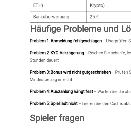
ETH)
Krypto)
Banküberweisung
25 €
Häufige Probleme und L
Problem 1: Anmeldung fehlgeschlagen
– Überprüfen Si
Problem 2: KYC-Verzögerung
– Reichen Sie scharfe, le
Stunden dauert.
Problem 3: Bonus wird nicht gutgeschrieben
– Prüfen S
Mindestbetrag erreicht.
Problem 4: Auszahlung hängt fest
– Warten Sie die übl
Problem 5: Spiel lädt nicht
– Leeren Sie den Cache, aktu
Spieler fragen