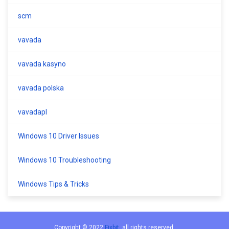
scm
vavada
vavada kasyno
vavada polska
vavadapl
Windows 10 Driver Issues
Windows 10 Troubleshooting
Windows Tips & Tricks
Copyright © 2022
Fixbit
. all rights reserved.