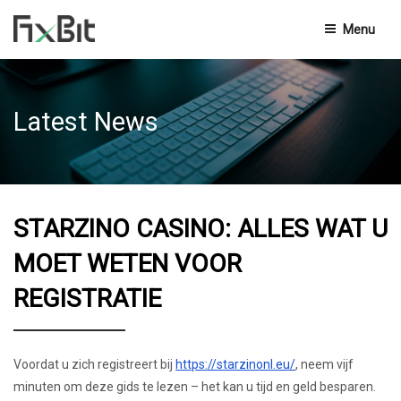
Menu
Privacy Policy
Latest News
Terms And Conditions
End-User Licensing Agreement
Knowledge Base
STARZINO CASINO: ALLES WAT U
Contact Us
MOET WETEN VOOR
REGISTRATIE
Voordat u zich registreert bij
https://starzinonl.eu/
, neem vijf
minuten om deze gids te lezen – het kan u tijd en geld besparen.