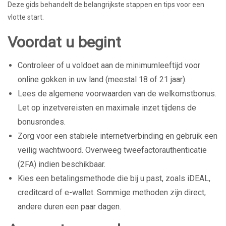
Deze gids behandelt de belangrijkste stappen en tips voor een
vlotte start.
Voordat u begint
Controleer of u voldoet aan de minimumleeftijd voor
online gokken in uw land (meestal 18 of 21 jaar).
Lees de algemene voorwaarden van de welkomstbonus.
Let op inzetvereisten en maximale inzet tijdens de
bonusrondes.
Zorg voor een stabiele internetverbinding en gebruik een
veilig wachtwoord. Overweeg tweefactorauthenticatie
(2FA) indien beschikbaar.
Kies een betalingsmethode die bij u past, zoals iDEAL,
creditcard of e-wallet. Sommige methoden zijn direct,
andere duren een paar dagen.