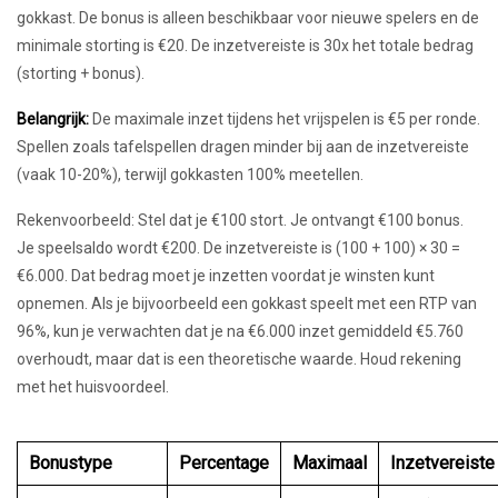
gokkast. De bonus is alleen beschikbaar voor nieuwe spelers en de
minimale storting is €20. De inzetvereiste is 30x het totale bedrag
(storting + bonus).
Belangrijk:
De maximale inzet tijdens het vrijspelen is €5 per ronde.
Spellen zoals tafelspellen dragen minder bij aan de inzetvereiste
(vaak 10-20%), terwijl gokkasten 100% meetellen.
Rekenvoorbeeld: Stel dat je €100 stort. Je ontvangt €100 bonus.
Je speelsaldo wordt €200. De inzetvereiste is (100 + 100) × 30 =
€6.000. Dat bedrag moet je inzetten voordat je winsten kunt
opnemen. Als je bijvoorbeeld een gokkast speelt met een RTP van
96%, kun je verwachten dat je na €6.000 inzet gemiddeld €5.760
overhoudt, maar dat is een theoretische waarde. Houd rekening
met het huisvoordeel.
Bonustype
Percentage
Maximaal
Inzetvereiste