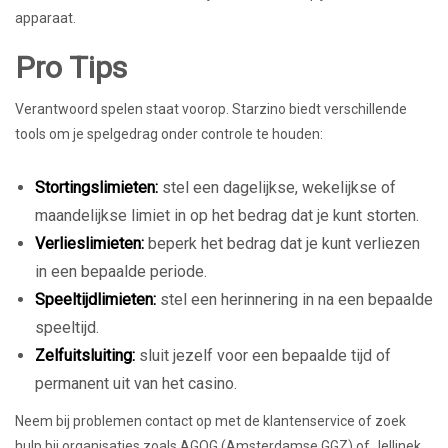
apparaat.
Pro Tips
Verantwoord spelen staat voorop. Starzino biedt verschillende
tools om je spelgedrag onder controle te houden:
Stortingslimieten:
stel een dagelijkse, wekelijkse of
maandelijkse limiet in op het bedrag dat je kunt storten.
Verlieslimieten:
beperk het bedrag dat je kunt verliezen
in een bepaalde periode.
Speeltijdlimieten:
stel een herinnering in na een bepaalde
speeltijd.
Zelfuitsluiting:
sluit jezelf voor een bepaalde tijd of
permanent uit van het casino.
Neem bij problemen contact op met de klantenservice of zoek
hulp bij organisaties zoals AGOG (Amsterdamse GGZ) of Jellinek.