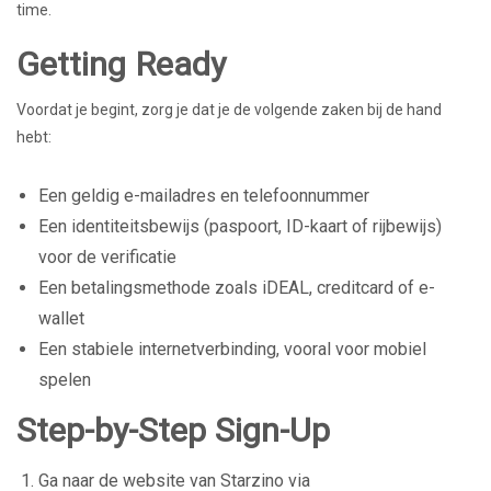
time.
Getting Ready
Voordat je begint, zorg je dat je de volgende zaken bij de hand
hebt:
Een geldig e-mailadres en telefoonnummer
Een identiteitsbewijs (paspoort, ID-kaart of rijbewijs)
voor de verificatie
Een betalingsmethode zoals iDEAL, creditcard of e-
wallet
Een stabiele internetverbinding, vooral voor mobiel
spelen
Step-by-Step Sign-Up
Ga naar de website van Starzino via