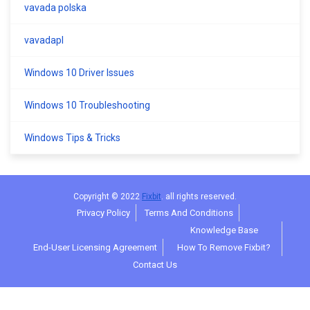
vavada polska
vavadapl
Windows 10 Driver Issues
Windows 10 Troubleshooting
Windows Tips & Tricks
Copyright © 2022
Fixbit
. all rights reserved.
Privacy Policy
Terms And Conditions
Knowledge Base
End-User Licensing Agreement
How To Remove Fixbit?
Contact Us