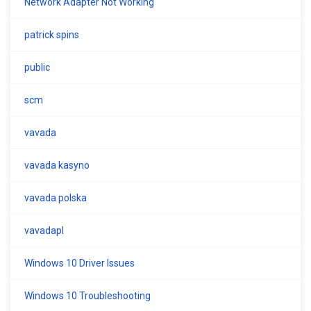
Network Adapter Not Working
patrick spins
public
scm
vavada
vavada kasyno
vavada polska
vavadapl
Windows 10 Driver Issues
Windows 10 Troubleshooting