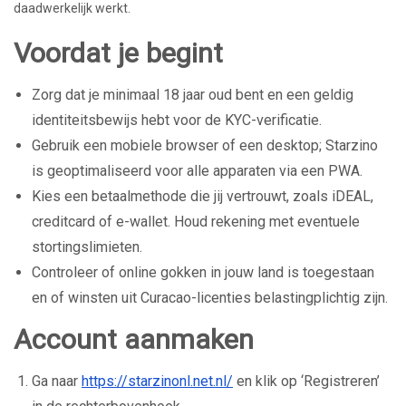
daadwerkelijk werkt.
Voordat je begint
Zorg dat je minimaal 18 jaar oud bent en een geldig
identiteitsbewijs hebt voor de KYC-verificatie.
Gebruik een mobiele browser of een desktop; Starzino
is geoptimaliseerd voor alle apparaten via een PWA.
Kies een betaalmethode die jij vertrouwt, zoals iDEAL,
creditcard of e-wallet. Houd rekening met eventuele
stortingslimieten.
Controleer of online gokken in jouw land is toegestaan
en of winsten uit Curacao-licenties belastingplichtig zijn.
Account aanmaken
Ga naar
https://starzinonl.net.nl/
en klik op ‘Registreren’