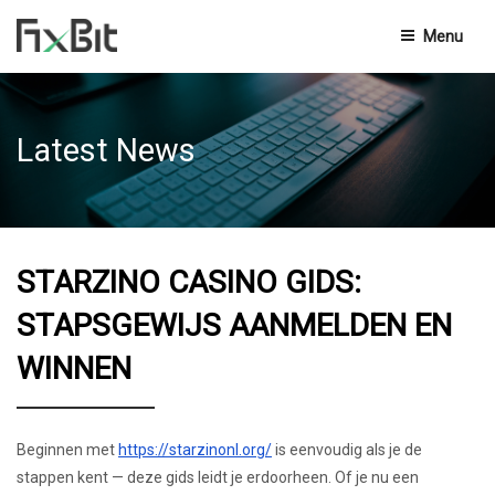
Menu
Privacy Policy
Latest News
Terms And Conditions
End-User Licensing Agreement
Knowledge Base
STARZINO CASINO GIDS:
Contact Us
STAPSGEWIJS AANMELDEN EN
WINNEN
Beginnen met
https://starzinonl.org/
is eenvoudig als je de
stappen kent — deze gids leidt je erdoorheen. Of je nu een