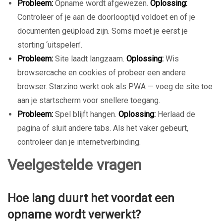
Probleem:
Opname wordt afgewezen.
Oplossing:
Controleer of je aan de doorlooptijd voldoet en of je
documenten geüpload zijn. Soms moet je eerst je
storting ‘uitspelen’.
Probleem:
Site laadt langzaam.
Oplossing:
Wis
browsercache en cookies of probeer een andere
browser. Starzino werkt ook als PWA — voeg de site toe
aan je startscherm voor snellere toegang.
Probleem:
Spel blijft hangen.
Oplossing:
Herlaad de
pagina of sluit andere tabs. Als het vaker gebeurt,
controleer dan je internetverbinding.
Veelgestelde vragen
Hoe lang duurt het voordat een
opname wordt verwerkt?