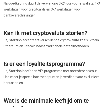
Na goedkeuring duurt de verwerking 0-24 uur voor e-wallets, 1-3
werkdagen voor creditcards en 3-7 werkdagen voor
bankoverschrijvingen.
Kan ik met cryptovaluta storten?
Ja, Starzino accepteert verschillende cryptovaluta zoals Bitcoin,
Ethereum en Litecoin naast traditionele betaalmethoden.
Is er een loyaliteitsprogramma?
Ja, Starzino heeft een VIP-programma met meerdere niveaus.
Hoe meer je speelt, hoe meer punten je verdient voor exclusieve
bonussen en
Wat is de minimale leeftijd om te