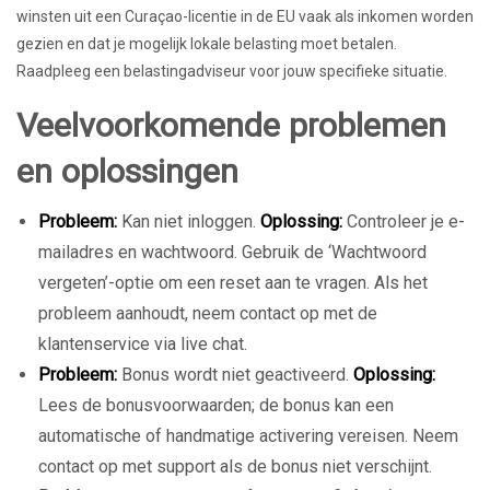
winsten uit een Curaçao-licentie in de EU vaak als inkomen worden
gezien en dat je mogelijk lokale belasting moet betalen.
Raadpleeg een belastingadviseur voor jouw specifieke situatie.
Veelvoorkomende problemen
en oplossingen
Probleem:
Kan niet inloggen.
Oplossing:
Controleer je e-
mailadres en wachtwoord. Gebruik de ‘Wachtwoord
vergeten’-optie om een reset aan te vragen. Als het
probleem aanhoudt, neem contact op met de
klantenservice via live chat.
Probleem:
Bonus wordt niet geactiveerd.
Oplossing:
Lees de bonusvoorwaarden; de bonus kan een
automatische of handmatige activering vereisen. Neem
contact op met support als de bonus niet verschijnt.