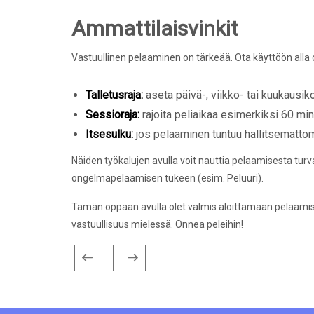
Ammattilaisvinkit
Vastuullinen pelaaminen on tärkeää. Ota käyttöön alla o
Talletusraja:
aseta päivä-, viikko- tai kuukausi
Sessioraja:
rajoita peliaikaa esimerkiksi 60 minu
Itsesulku:
jos pelaaminen tuntuu hallitsemattoma
Näiden työkalujen avulla voit nauttia pelaamisesta turvall
ongelmapelaamisen tukeen (esim. Peluuri).
Tämän oppaan avulla olet valmis aloittamaan pelaamisen
vastuullisuus mielessä. Onnea peleihin!
Previous
Next
Post
Post
Post
navigation