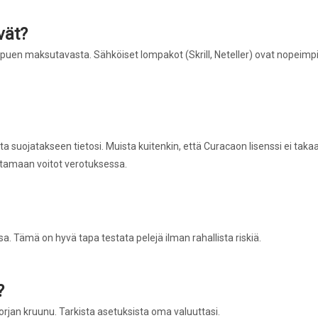
vät?
ippuen maksutavasta. Sähköiset lompakot (Skrill, Neteller) ovat nopeimpi
sta suojatakseen tietosi. Muista kuitenkin, että Curacaon lisenssi ei tak
oittamaan voitot verotuksessa.
sa. Tämä on hyvä tapa testata pelejä ilman rahallista riskiä.
?
Norjan kruunu. Tarkista asetuksista oma valuuttasi.