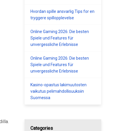
Hvordan spille ansvarlig Tips for en
tryggere spillopplevelse
Online Gaming 2026: Die besten
Spiele und Features für
unvergessliche Erlebnisse
Online Gaming 2026: Die besten
Spiele und Features für
unvergessliche Erlebnisse
Kasino-opastus lakimuutosten
vaikutus pelimahdollisuuksiin
Suomessa
illa.
Categories