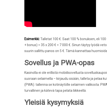
Esimerkki:
Talletat 100 €. Saat 100 % bonuksen, eli 100 
+ bonus) = 35 x 200 € = 7 000 €. Sinun täytyy lyödä vet
suurin sallittu panos on 5 €. Tämä kannattaa huomioida p
Sovellus ja PWA-opas
Kasinolla ei ole erillistä mobiilisovellusta sovelluskaupo
suoraan selaimella – kirjaudu sisään, talleta ja pelaa 
(PWA): tallenna se kotinäytölle selaimen valikosta. PWA
turvallinen ja kätevä tapa pelata liikkeellä.
Yleisiä kysymyksiä