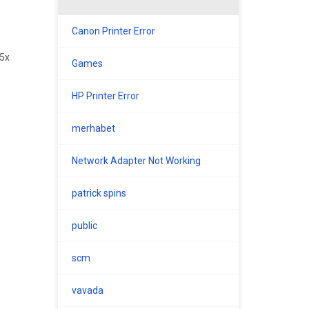
Canon Printer Error
35x
Games
HP Printer Error
merhabet
Network Adapter Not Working
patrick spins
public
scm
vavada