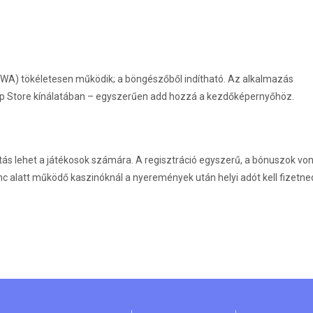
PWA) tökéletesen működik; a böngészőből indítható. Az alkalmazás
App Store kínálatában – egyszerűen add hozzá a kezdőképernyőhöz.
ztás lehet a játékosok számára. A regisztráció egyszerű, a bónuszok vo
enc alatt működő kaszinóknál a nyeremények után helyi adót kell fizetne