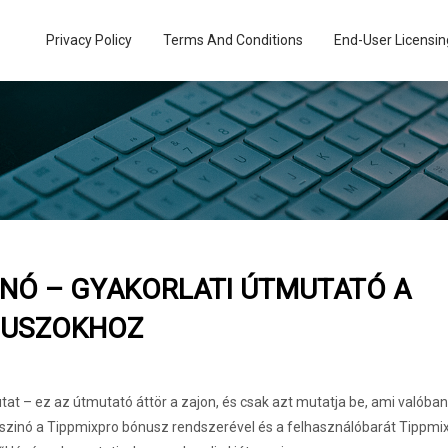
Privacy Policy
Terms And Conditions
End-User Licensi
INÓ – GYAKORLATI ÚTMUTATÓ A
NUSZOKHOZ
t – ez az útmutató áttör a zajon, és csak azt mutatja be, ami valóba
zinó a Tippmixpro bónusz rendszerével és a felhasználóbarát Tippmi