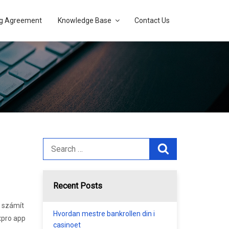
ng Agreement
Knowledge Base
Contact Us
Recent Posts
n számít
Hvordan mestre bankrollen din i
xpro app
casinoet