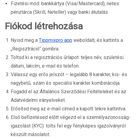
Fizetési mód: bankkártya (Visa/Mastercard), netes
pénztárca (Skrill, Neteller) vagy banki átutalás
Fiókod létrehozása
Nyisd meg a
Tippmixpro app
weboldalt, és kattints a
„Regisztráció” gombra.
Töltsd ki a regisztrációs űrlapot: teljes név, születési
dátum, lakcím, e-mail és telefon.
Válassz egy erős jelszót – legalább 8 karakter, kis- és
nagybetű, szám és speciális karakter kombinációja.
Fogadd el az Általános Szerződési Feltételeket és az
Adatvédelmi irányelveket.
Erősítsd meg az e-mail címed a kapott linkre kattintva.
Első befizetésed előtt végezd el a személyazonosság-
igazolást (KYC): tölts fel egy fényképes igazolványról
készült másolatot.