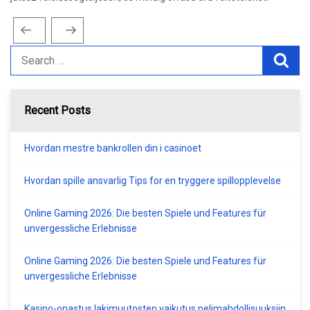
Previous
Next
Post
Post
Post
navigation
Recent Posts
Hvordan mestre bankrollen din i casinoet
Hvordan spille ansvarlig Tips for en tryggere spillopplevelse
Online Gaming 2026: Die besten Spiele und Features für
unvergessliche Erlebnisse
Online Gaming 2026: Die besten Spiele und Features für
unvergessliche Erlebnisse
Kasino-opastus lakimuutosten vaikutus pelimahdollisuuksiin