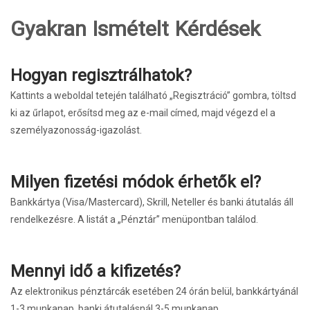
Gyakran Ismételt Kérdések
Hogyan regisztrálhatok?
Kattints a weboldal tetején található „Regisztráció” gombra, töltsd
ki az űrlapot, erősítsd meg az e-mail címed, majd végezd el a
személyazonosság-igazolást.
Milyen fizetési módok érhetők el?
Bankkártya (Visa/Mastercard), Skrill, Neteller és banki átutalás áll
rendelkezésre. A listát a „Pénztár” menüpontban találod.
Mennyi idő a kifizetés?
Az elektronikus pénztárcák esetében 24 órán belül, bankkártyánál
1-3 munkanap, banki átutalásnál 3-5 munkanap.