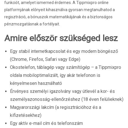
funkciót, amelyet ismerned érdemes. A Tippmixpro online
platformjának előnyeit kihasználva gyorsan megtanulhatod a
regisztráció, a bónuszok matematikájának és a biztonságos
pénzmozgatásnak a fortélyait.
Amire először szükséged lesz
Egy stabil internetkapcsolat és egy modern böngésző
(Chrome, Firefox, Safari vagy Edge)
Okostelefon, táblagép vagy számítógép – a Tippmixpro
oldala mobiloptimalizált, így akár telefonon is
kényelmesen használható
Érvényes személyi igazolvány vagy útlevél a kor- és
személyazonosság-ellenőrzéshez (18 éven felülieknek)
Magyarországi lakcím (a regisztrációhoz és a
kifizetésekhez)
Egy aktív e-mail cím és telefonszám