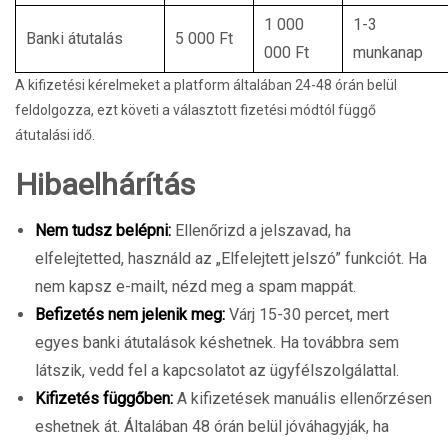
1 000
1-3
Banki átutalás
5 000 Ft
000 Ft
munkanap
A kifizetési kérelmeket a platform általában 24-48 órán belül
feldolgozza, ezt követi a választott fizetési módtól függő
átutalási idő.
Hibaelhárítás
Nem tudsz belépni:
Ellenőrizd a jelszavad, ha
elfelejtetted, használd az „Elfelejtett jelszó” funkciót. Ha
nem kapsz e-mailt, nézd meg a spam mappát.
Befizetés nem jelenik meg:
Várj 15-30 percet, mert
egyes banki átutalások késhetnek. Ha továbbra sem
látszik, vedd fel a kapcsolatot az ügyfélszolgálattal.
Kifizetés függőben:
A kifizetések manuális ellenőrzésen
eshetnek át. Általában 48 órán belül jóváhagyják, ha