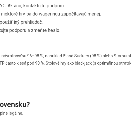
YC. Ak áno, kontaktujte podporu.
niektoré hry sa do wageringu započítavajú menej.
oužiť iný prehliadač.
tujte podporu a zmeňte heslo.
 s návratnosťou 96–98 %, napríklad Blood Suckers (98 %) alebo Starburst
P často klesá pod 90 %. Stolové hry ako blackjack (s optimálnou straté
Slovensku?
 plne legálne.