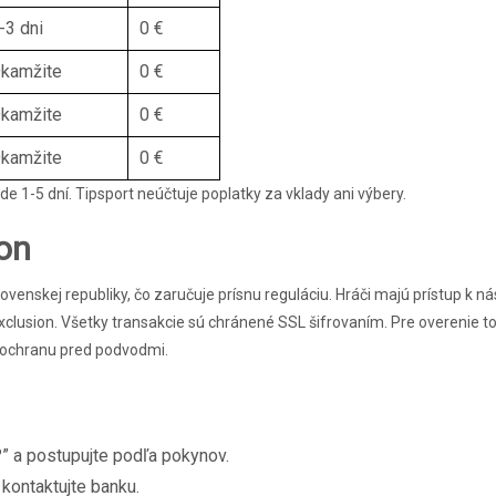
-3 dni
0 €
kamžite
0 €
kamžite
0 €
kamžite
0 €
 1-5 dní. Tipsport neúčtuje poplatky za vklady ani výbery.
ion
lovenskej republiky, čo zaručuje prísnu reguláciu. Hráči majú prístup k n
exclusion. Všetky transakcie sú chránené SSL šifrovaním. Pre overenie t
a ochranu pred podvodmi.
?” a postupujte podľa pokynov.
 kontaktujte banku.