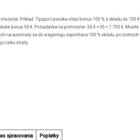
točenie. Príklad: Tipsport ponúka vítací bonus 100 % z vkladu do 100 €
ate bonus 50 €. Požiadavka na pretočenie: 50 € × 35 = 1 750 €. Musíte 
kach na automaty sa do wageringu započítava 100 % vkladu, pri stolných
ú riziko straty.
as spracovania
Poplatky