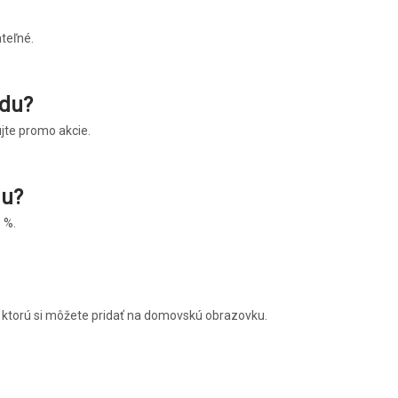
ateľné.
adu?
jte promo akcie.
gu?
 %.
 ktorú si môžete pridať na domovskú obrazovku.