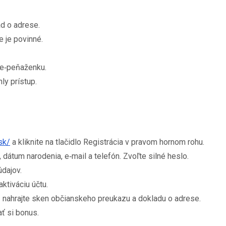
d o adrese.
e je povinné.
 e‑peňaženku.
ly prístup.
sk/
a kliknite na tlačidlo Registrácia v pravom hornom rohu.
 dátum narodenia, e‑mail a telefón. Zvoľte silné heslo.
dajov.
ktiváciu účtu.
 – nahrajte sken občianskeho preukazu a dokladu o adrese.
ť si bonus.