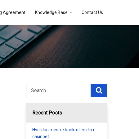
ng Agreement
Knowledge Base
Contact Us
Recent Posts
Hvordan mestre bankrollen din i
casinoet