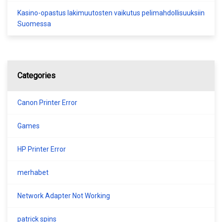
Kasino-opastus lakimuutosten vaikutus pelimahdollisuuksiin
Suomessa
Categories
Canon Printer Error
Games
HP Printer Error
merhabet
Network Adapter Not Working
patrick spins