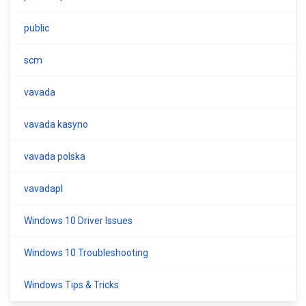
public
scm
vavada
vavada kasyno
vavada polska
vavadapl
Windows 10 Driver Issues
Windows 10 Troubleshooting
Windows Tips & Tricks