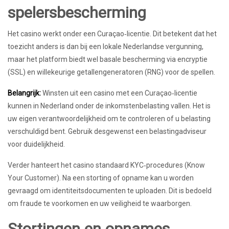
spelersbescherming
Het casino werkt onder een Curaçao‑licentie. Dit betekent dat het
toezicht anders is dan bij een lokale Nederlandse vergunning,
maar het platform biedt wel basale bescherming via encryptie
(SSL) en willekeurige getallengeneratoren (RNG) voor de spellen.
Belangrijk:
Winsten uit een casino met een Curaçao‑licentie
kunnen in Nederland onder de inkomstenbelasting vallen. Het is
uw eigen verantwoordelijkheid om te controleren of u belasting
verschuldigd bent. Gebruik desgewenst een belastingadviseur
voor duidelijkheid.
Verder hanteert het casino standaard KYC‑procedures (Know
Your Customer). Na een storting of opname kan u worden
gevraagd om identiteitsdocumenten te uploaden. Dit is bedoeld
om fraude te voorkomen en uw veiligheid te waarborgen.
Stortingen en opnames