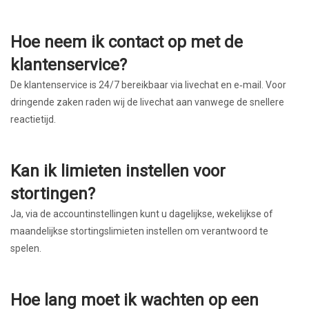
Hoe neem ik contact op met de
klantenservice?
De klantenservice is 24/7 bereikbaar via livechat en e‑mail. Voor
dringende zaken raden wij de livechat aan vanwege de snellere
reactietijd.
Kan ik limieten instellen voor
stortingen?
Ja, via de accountinstellingen kunt u dagelijkse, wekelijkse of
maandelijkse stortingslimieten instellen om verantwoord te
spelen.
Hoe lang moet ik wachten op een