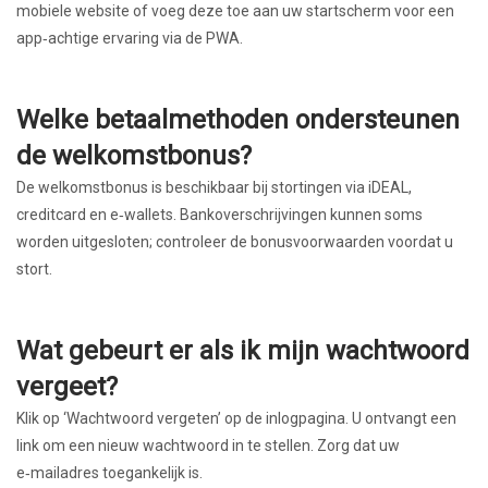
mobiele website of voeg deze toe aan uw startscherm voor een
app‑achtige ervaring via de PWA.
Welke betaalmethoden ondersteunen
de welkomstbonus?
De welkomstbonus is beschikbaar bij stortingen via iDEAL,
creditcard en e‑wallets. Bankoverschrijvingen kunnen soms
worden uitgesloten; controleer de bonusvoorwaarden voordat u
stort.
Wat gebeurt er als ik mijn wachtwoord
vergeet?
Klik op ‘Wachtwoord vergeten’ op de inlogpagina. U ontvangt een
link om een nieuw wachtwoord in te stellen. Zorg dat uw
e‑mailadres toegankelijk is.