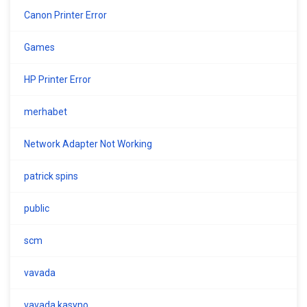
Canon Printer Error
Games
HP Printer Error
merhabet
Network Adapter Not Working
patrick spins
public
scm
vavada
vavada kasyno