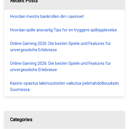
Recent Posts
Hvordan mestre bankrollen din i casinoet
Hvordan spille ansvarlig Tips for en tryggere spillopplevelse
Online Gaming 2026: Die besten Spiele und Features für
unvergessliche Erlebnisse
Online Gaming 2026: Die besten Spiele und Features für
unvergessliche Erlebnisse
Kasino-opastus lakimuutosten vaikutus pelimahdollisuuksiin
Suomessa
Categories