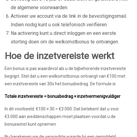
de algemene voorwaarden.
Activeer uw account via de link in de bevestigingsmail.
Indien nodig kunt u ook telefonisch verifiëren.
Na activering kunt u direct inloggen en een eerste
storting doen om de welkomstbonus te ontvangen.
Hoe de inzetvereiste werkt
Een bonus is pas waardevol als u de bijbehorende inzetvereiste
begrijpt. Stel dat u een welkomstbonus ontvangt van €100 met
een inzetvereiste van 30x het bonusbedrag. De formule is:
Totale inzetvereiste = bonusbedrag × inzetvermenigvuldiger
In dit voorbeeld: €100 × 30 = €3.000. Dat betekent dat u voor
€3.000 aan weddenschappen moet plaatsen voordat u de
bonuswinst kunt opnemen.
Nu berekenen we de verwachte waarde bij een gemiddeld