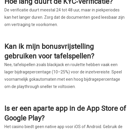
Hoe lang duurt de KYC‑verificatie?
De verificatie duurt meestal 24 tot 48 uur, maar in piekperiodes
kan het langer duren. Zorg dat de documenten goed leesbaar zijn
om vertraging te voorkomen.
Kan ik mijn bonusvrijstelling
gebruiken voor tafelspellen?
Nee, tafelspellen zoals blackjack en roulette hebben vaak een
lager bijdragepercentage (10–25%) voor de inzetvereiste. Speel
voornamelijk gokautomaten met een hoog bijdragepercentage
om de playthrough sneller te voltooien.
Is er een aparte app in de App Store of
Google Play?
Het casino biedt geen native app voor iOS of Android. Gebruik de