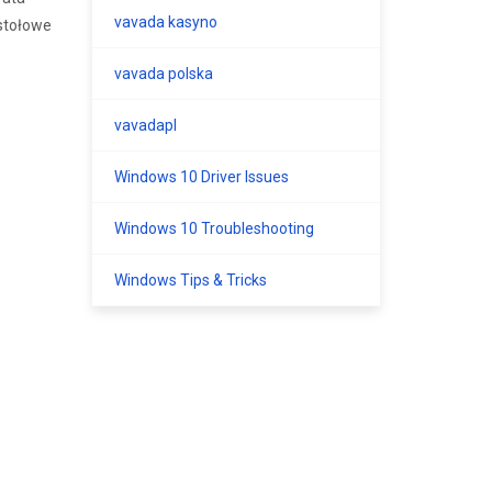
vavada kasyno
 stołowe
vavada polska
vavadapl
Windows 10 Driver Issues
Windows 10 Troubleshooting
Windows Tips & Tricks