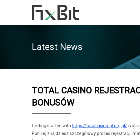
Latest News
TOTAL CASINO REJESTRA
BONUSÓW
Getting started with
https://totalcasino-pl.org.pl/
is str
Poniżej znajdziesz szczegółowy proces rejestracji, m