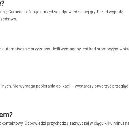
e?
ncję Curacao i oferuje narzędzia odpowiedzialnej gry. Przed wypłatą
czeństwo.
ie automatycznie przyznany. Jeśli wymagany jest kod promocyjny, wpis
ilnych. Nie wymaga pobierania aplikacji – wystarczy otworzyć przegląd
tem?
rz kontaktowy. Odpowiedzi przychodzą zazwyczaj w ciągu kilku minut na