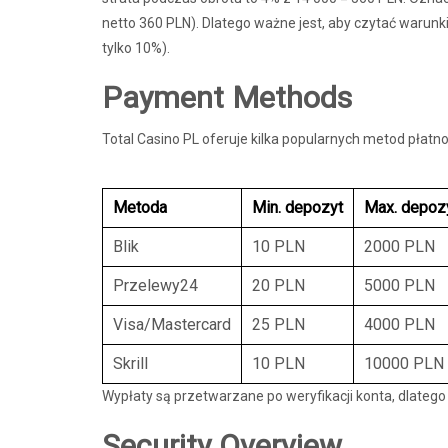
netto 360 PLN). Dlatego ważne jest, aby czytać warunk
tylko 10%).
Payment Methods
Total Casino PL oferuje kilka popularnych metod płatno
Metoda
Min. depozyt
Max. depoz
Blik
10 PLN
2000 PLN
Przelewy24
20 PLN
5000 PLN
Visa/Mastercard
25 PLN
4000 PLN
Skrill
10 PLN
10000 PLN
Wypłaty są przetwarzane po weryfikacji konta, dlatego 
Security Overview