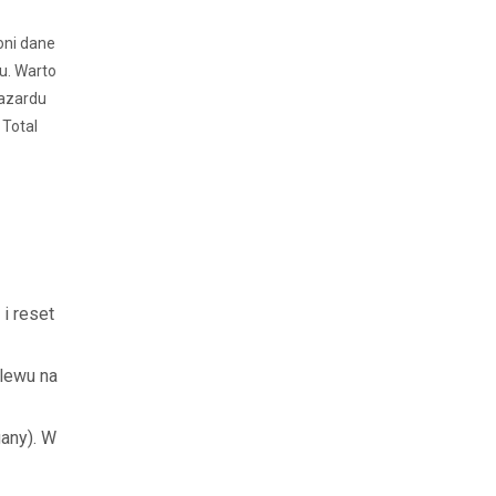
oni dane
u. Warto
hazardu
Total
i reset
elewu na
gany). W