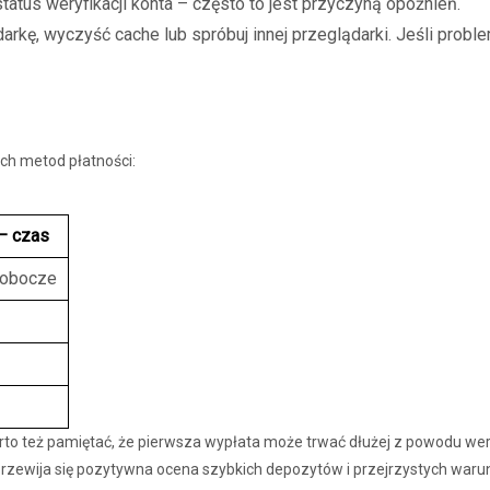
atus weryfikacji konta – często to jest przyczyną opóźnień.
rkę, wyczyść cache lub spróbuj innej przeglądarki. Jeśli probl
ch metod płatności:
– czas
robocze
Warto też pamiętać, że pierwsza wypłata może trwać dłużej z powodu wery
o przewija się pozytywna ocena szybkich depozytów i przejrzystych waru