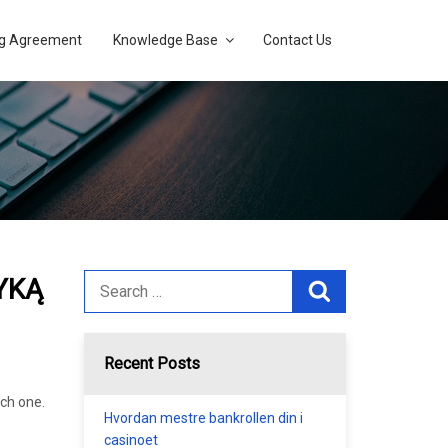
ng Agreement
Knowledge Base
Contact Us
YKĄ
Recent Posts
ch one.
Hvordan mestre bankrollen din i
casinoet