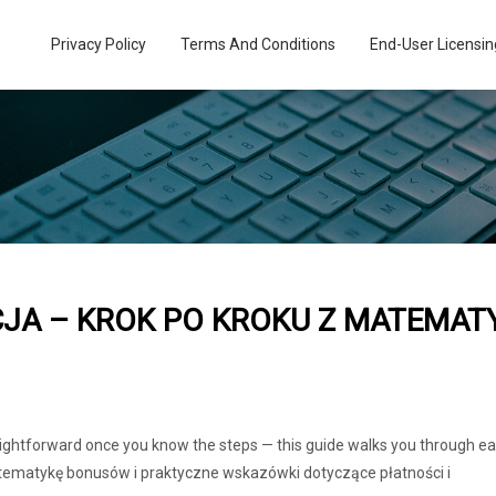
Privacy Policy
Terms And Conditions
End-User Licensi
CJA – KROK PO KROKU Z MATEMAT
aightforward once you know the steps — this guide walks you through ea
atematykę bonusów i praktyczne wskazówki dotyczące płatności i