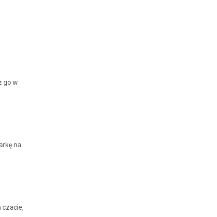
z go w
arkę na
 czacie,