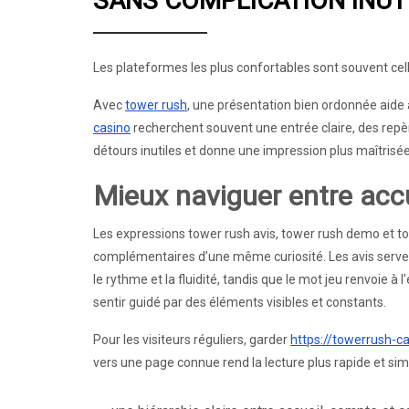
SANS COMPLICATION INUT
Les plateformes les plus confortables sont souvent ce
Avec
tower rush
, une présentation bien ordonnée aide à
casino
recherchent souvent une entrée claire, des repèr
détours inutiles et donne une impression plus maîtrisé
Mieux naviguer entre accu
Les expressions tower rush avis, tower rush demo et to
complémentaires d’une même curiosité. Les avis serven
le rythme et la fluidité, tandis que le mot jeu renvoie à 
sentir guidé par des éléments visibles et constants.
Pour les visiteurs réguliers, garder
https://towerrush-ca
vers une page connue rend la lecture plus rapide et sim