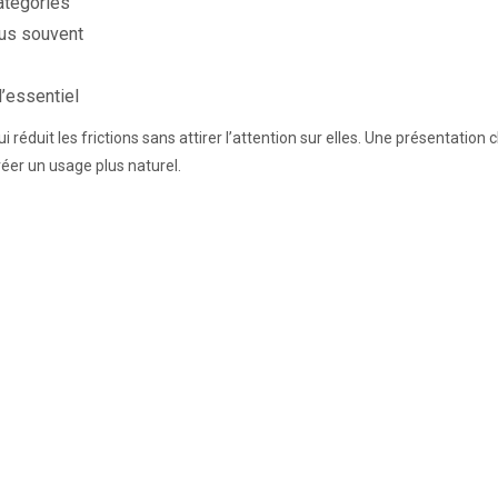
catégories
lus souvent
l’essentiel
 réduit les frictions sans attirer l’attention sur elles. Une présentation cl
réer un usage plus naturel.