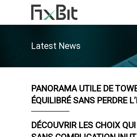
Latest News
PANORAMA UTILE DE TOWE
ÉQUILIBRÉ SANS PERDRE L
DÉCOUVRIR LES CHOIX QUI