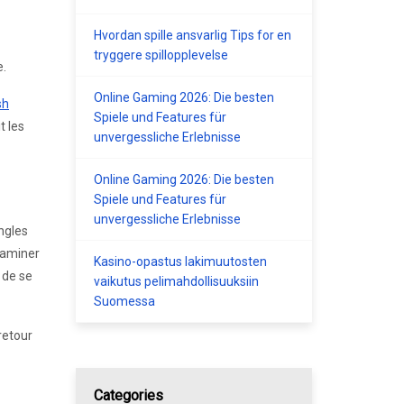
Hvordan spille ansvarlig Tips for en
tryggere spillopplevelse
e.
Online Gaming 2026: Die besten
sh
Spiele und Features für
t les
unvergessliche Erlebnisse
Online Gaming 2026: Die besten
Spiele und Features für
unvergessliche Erlebnisse
ngles
xaminer
Kasino-opastus lakimuutosten
e de se
vaikutus pelimahdollisuuksiin
Suomessa
retour
Categories