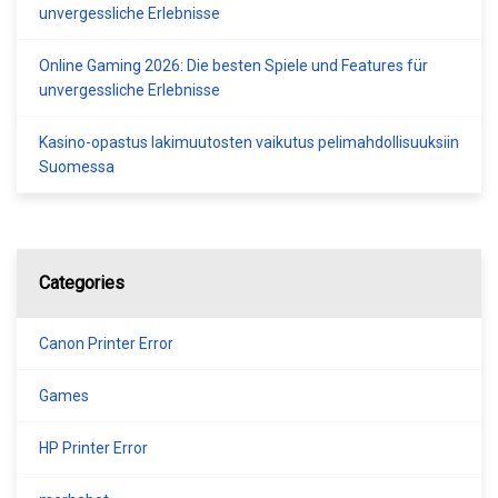
unvergessliche Erlebnisse
Online Gaming 2026: Die besten Spiele und Features für
unvergessliche Erlebnisse
Kasino-opastus lakimuutosten vaikutus pelimahdollisuuksiin
Suomessa
Categories
Canon Printer Error
Games
HP Printer Error