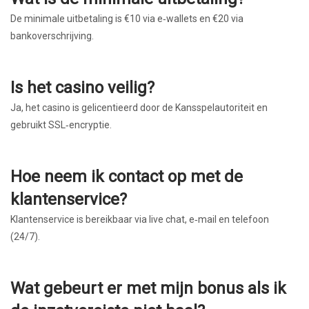
De minimale uitbetaling is €10 via e‑wallets en €20 via
bankoverschrijving.
Is het casino veilig?
Ja, het casino is gelicentieerd door de Kansspelautoriteit en
gebruikt SSL‑encryptie.
Hoe neem ik contact op met de
klantenservice?
Klantenservice is bereikbaar via live chat, e‑mail en telefoon
(24/7).
Wat gebeurt er met mijn bonus als ik