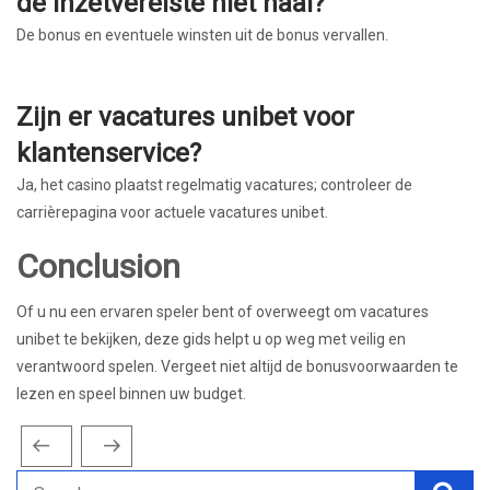
de inzetvereiste niet haal?
De bonus en eventuele winsten uit de bonus vervallen.
Zijn er vacatures unibet voor
klantenservice?
Ja, het casino plaatst regelmatig vacatures; controleer de
carrièrepagina voor actuele vacatures unibet.
Conclusion
Of u nu een ervaren speler bent of overweegt om vacatures
unibet te bekijken, deze gids helpt u op weg met veilig en
verantwoord spelen. Vergeet niet altijd de bonusvoorwaarden te
lezen en speel binnen uw budget.
Previous
Next
Post
Post
Post
navigation