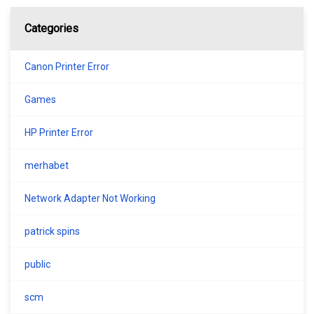
Categories
Canon Printer Error
Games
HP Printer Error
merhabet
Network Adapter Not Working
patrick spins
public
scm