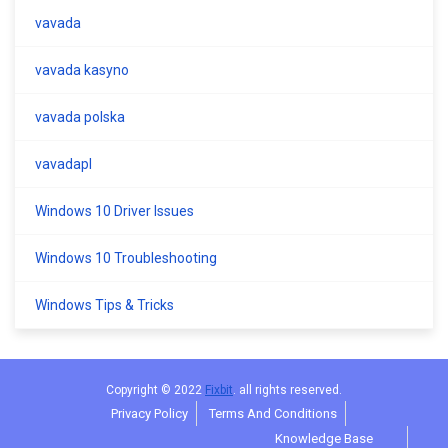
vavada
vavada kasyno
vavada polska
vavadapl
Windows 10 Driver Issues
Windows 10 Troubleshooting
Windows Tips & Tricks
Copyright © 2022
Fixbit
. all rights reserved.
Privacy Policy
Terms And Conditions
Knowledge Base