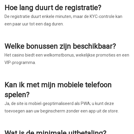
Hoe lang duurt de registratie?
De registratie duurt enkele minuten, maar de KYC‑controle kan
een paar uur tot een dag duren.
Welke bonussen zijn beschikbaar?
Het casino biedt een welkomstbonus, wekelijkse promoties en een
VIP‑programma.
Kan ik met mijn mobiele telefoon
spelen?
Ja, de site is mobiel‑geoptimaliseerd als PWA; u kunt deze
toevoegen aan uw beginscherm zonder een app uit de store.
Wat is de minimale uitbetaling?