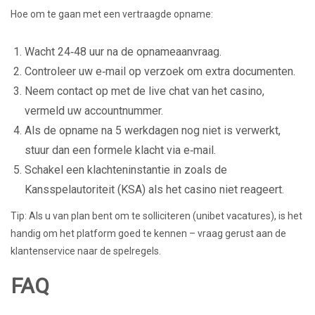
Hoe om te gaan met een vertraagde opname:
Wacht 24‑48 uur na de opnameaanvraag.
Controleer uw e‑mail op verzoek om extra documenten.
Neem contact op met de live chat van het casino,
vermeld uw accountnummer.
Als de opname na 5 werkdagen nog niet is verwerkt,
stuur dan een formele klacht via e‑mail.
Schakel een klachteninstantie in zoals de
Kansspelautoriteit (KSA) als het casino niet reageert.
Tip: Als u van plan bent om te solliciteren (unibet vacatures), is het
handig om het platform goed te kennen – vraag gerust aan de
klantenservice naar de spelregels.
FAQ