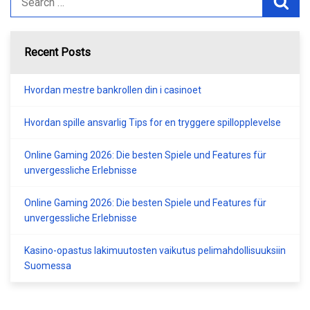
Recent Posts
Hvordan mestre bankrollen din i casinoet
Hvordan spille ansvarlig Tips for en tryggere spillopplevelse
Online Gaming 2026: Die besten Spiele und Features für
unvergessliche Erlebnisse
Online Gaming 2026: Die besten Spiele und Features für
unvergessliche Erlebnisse
Kasino-opastus lakimuutosten vaikutus pelimahdollisuuksiin
Suomessa