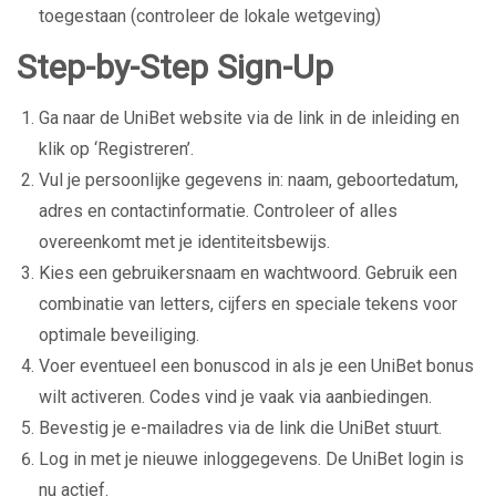
toegestaan (controleer de lokale wetgeving)
Step-by-Step Sign-Up
Ga naar de UniBet website via de link in de inleiding en
klik op ‘Registreren’.
Vul je persoonlijke gegevens in: naam, geboortedatum,
adres en contactinformatie. Controleer of alles
overeenkomt met je identiteitsbewijs.
Kies een gebruikersnaam en wachtwoord. Gebruik een
combinatie van letters, cijfers en speciale tekens voor
optimale beveiliging.
Voer eventueel een bonuscod in als je een UniBet bonus
wilt activeren. Codes vind je vaak via aanbiedingen.
Bevestig je e-mailadres via de link die UniBet stuurt.
Log in met je nieuwe inloggegevens. De UniBet login is
nu actief.