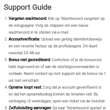
Support Guide
Vergeten wachtwoord:
Klik op ‘Wachtwoord vergeten’ op
de inlogpagina. Volg de stappen om een nieuw
wachtwoord in te stellen via e-mail.
Accountverificatie:
Upload een geldig identiteitsbewijs
en een recente factuur op de profielpagina. Dit duurt
meestal 24-48 uur.
Bonus niet gecrediteerd:
Controleer of je de bonuscod
hebt ingevoerd en of aan de stortingsvoorwaarden is
voldaan. Neem contact op met support als de bonus na 1
uur niet verschijnt.
Opname loopt vast:
Zorg dat je account geverifieerd is
en dat het opnamebedrag binnen de limieten valt. Bij
vertraging >5 werkdagen, open een ticket via de livechat.
Zelfuitsluiting aanvragen:
Ga naar ‘Verantwoord spelen’ in