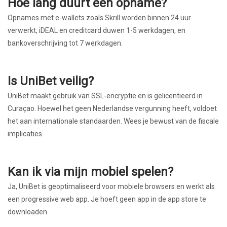
Hoe lang duurt een opname?
Opnames met e-wallets zoals Skrill worden binnen 24 uur
verwerkt, iDEAL en creditcard duwen 1-5 werkdagen, en
bankoverschrijving tot 7 werkdagen.
Is UniBet veilig?
UniBet maakt gebruik van SSL-encryptie en is gelicentieerd in
Curaçao. Hoewel het geen Nederlandse vergunning heeft, voldoet
het aan internationale standaarden. Wees je bewust van de fiscale
implicaties.
Kan ik via mijn mobiel spelen?
Ja, UniBet is geoptimaliseerd voor mobiele browsers en werkt als
een progressive web app. Je hoeft geen app in de app store te
downloaden.