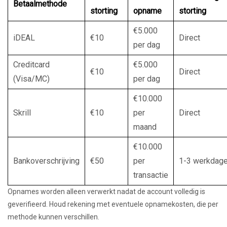
Betaalmethode
storting
opname
storting
€5.000
iDEAL
€10
Direct
per dag
Creditcard
€5.000
€10
Direct
(Visa/MC)
per dag
€10.000
Skrill
€10
per
Direct
maand
€10.000
Bankoverschrijving
€50
per
1-3 werkdag
transactie
Opnames worden alleen verwerkt nadat de account volledig is
geverifieerd. Houd rekening met eventuele opnamekosten, die per
methode kunnen verschillen.