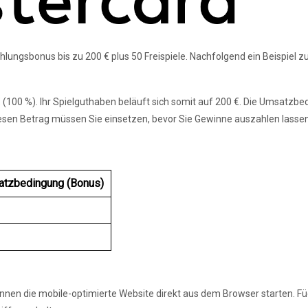
lungsbonus bis zu 200 € plus 50 Freispiele. Nachfolgend ein Beispiel z
€ (100 %). Ihr Spielguthaben beläuft sich somit auf 200 €. Die Umsatzb
 Diesen Betrag müssen Sie einsetzen, bevor Sie Gewinne auszahlen lasse
tzbedingung (Bonus)
nnen die mobile-optimierte Website direkt aus dem Browser starten. F