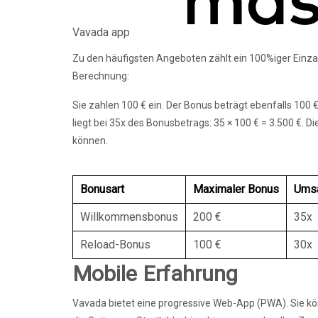
Vavada app
Zu den häufigsten Angeboten zählt ein 100%iger Einzah
Berechnung:
Sie zahlen 100 € ein. Der Bonus beträgt ebenfalls 100 
liegt bei 35x des Bonusbetrags: 35 × 100 € = 3.500 €.
können.
Bonusart
Maximaler Bonus
Umsa
Willkommensbonus
200 €
35x
Reload-Bonus
100 €
30x
Mobile Erfahrung
Vavada bietet eine progressive Web-App (PWA). Sie kö