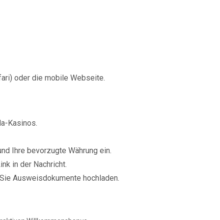
fari) oder die mobile Webseite.
da-Kasinos.
und Ihre bevorzugte Währung ein.
nk in der Nachricht.
m Sie Ausweisdokumente hochladen.