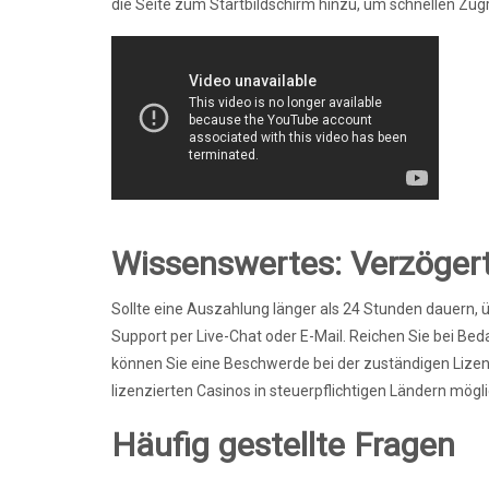
die Seite zum Startbildschirm hinzu, um schnellen Zugr
Wissenswertes: Verzöger
Sollte eine Auszahlung länger als 24 Stunden dauern, ü
Support per Live-Chat oder E-Mail. Reichen Sie bei B
können Sie eine Beschwerde bei der zuständigen Lizen
lizenzierten Casinos in steuerpflichtigen Ländern mög
Häufig gestellte Fragen