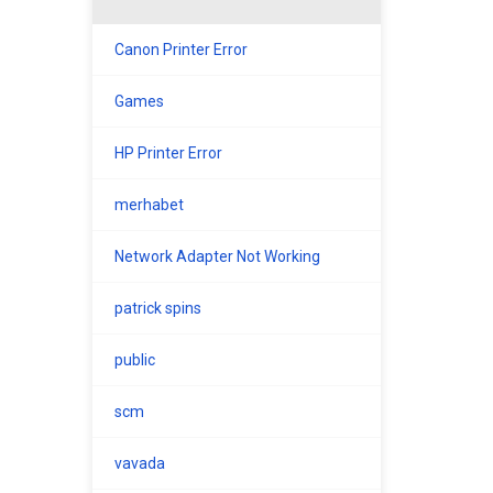
Canon Printer Error
Games
HP Printer Error
merhabet
Network Adapter Not Working
patrick spins
public
scm
vavada