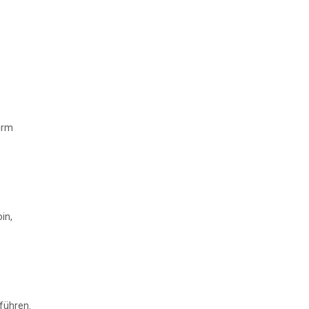
irm
in,
führen.