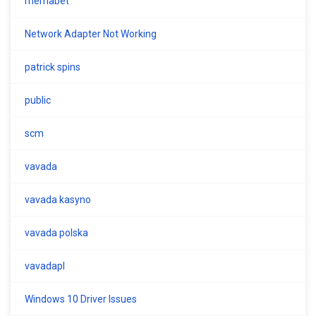
merhabet
Network Adapter Not Working
patrick spins
public
scm
vavada
vavada kasyno
vavada polska
vavadapl
Windows 10 Driver Issues