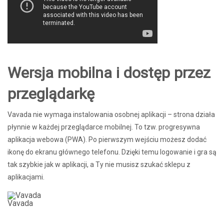
Wersja mobilna i dostęp przez
przeglądarkę
Vavada nie wymaga instalowania osobnej aplikacji – strona działa
płynnie w każdej przeglądarce mobilnej. To tzw. progresywna
aplikacja webowa (PWA). Po pierwszym wejściu możesz dodać
ikonę do ekranu głównego telefonu. Dzięki temu logowanie i gra są
tak szybkie jak w aplikacji, a Ty nie musisz szukać sklepu z
aplikacjami.
Vavada