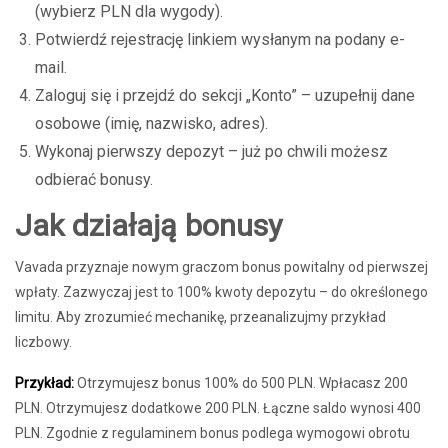
(wybierz PLN dla wygody).
Potwierdź rejestrację linkiem wysłanym na podany e-
mail.
Zaloguj się i przejdź do sekcji „Konto” – uzupełnij dane
osobowe (imię, nazwisko, adres).
Wykonaj pierwszy depozyt – już po chwili możesz
odbierać bonusy.
Jak działają bonusy
Vavada przyznaje nowym graczom bonus powitalny od pierwszej
wpłaty. Zazwyczaj jest to 100% kwoty depozytu – do określonego
limitu. Aby zrozumieć mechanikę, przeanalizujmy przykład
liczbowy.
Przykład:
Otrzymujesz bonus 100% do 500 PLN. Wpłacasz 200
PLN. Otrzymujesz dodatkowe 200 PLN. Łączne saldo wynosi 400
PLN. Zgodnie z regulaminem bonus podlega wymogowi obrotu