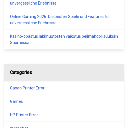
unvergessliche Erlebnisse
Online Gaming 2026: Die besten Spiele und Features für
unvergessliche Erlebnisse
Kasino-opastus lakimuutosten vaikutus pelimahdollisuuksiin
Suomessa
Categories
Canon Printer Error
Games
HP Printer Error