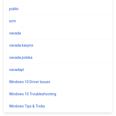
public
scm
vavada
vavada kasyno
vavada polska
vavadapl
Windows 10 Driver Issues
Windows 10 Troubleshooting
Windows Tips & Tricks