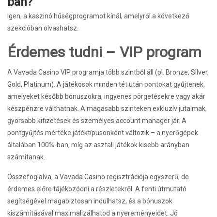
ban?
Igen, a kaszinó hűségprogramot kínál, amelyről a következő
szekcióban olvashatsz.
Érdemes tudni – VIP program
A Vavada Casino VIP programja több szintből áll (pl. Bronze, Silver,
Gold, Platinum). A játékosok minden tét után pontokat gyűjtenek,
amelyeket később bónuszokra, ingyenes pörgetésekre vagy akár
készpénzre válthatnak. A magasabb szinteken exkluzív jutalmak,
gyorsabb kifizetések és személyes account manager jár. A
pontgyűjtés mértéke játéktípusonként változik – a nyerőgépek
általában 100%-ban, míg az asztali játékok kisebb arányban
számítanak.
Összefoglalva, a Vavada Casino regisztrációja egyszerű, de
érdemes előre tájékozódni a részletekről. A fenti útmutató
segítségével magabiztosan indulhatsz, és a bónuszok
kiszámításával maximalizálhatod a nyereményeidet. Jó