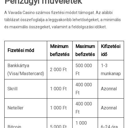
Pénzügyi műveletek
A Vavada Casino számos fizetési módot támogat. Az alábbi
táblázat összefoglalja a leggyakoribb lehetőségeket, a minimális
és maximális összegeket, valamint a feldolgozási időket.
Minimum
Maximum
Kifizetési
Fizetési mód
befizetés
befizetés
idő
Bankkártya
500 000
1-3
2 000 Ft
(Visa/Mastercard)
Ft
munkanap
400 000
Skrill
1 000 Ft
Azonnal
Ft
400 000
Neteller
1 000 Ft
Azonnal
Ft
1 000
Bitcoin
5 000 Ft
6-24 óra