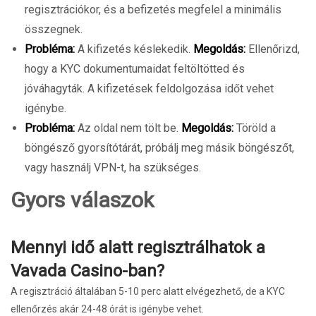
regisztrációkor, és a befizetés megfelel a minimális
összegnek.
Probléma:
A kifizetés késlekedik.
Megoldás:
Ellenőrizd,
hogy a KYC dokumentumaidat feltöltötted és
jóváhagyták. A kifizetések feldolgozása időt vehet
igénybe.
Probléma:
Az oldal nem tölt be.
Megoldás:
Töröld a
böngésző gyorsítótárát, próbálj meg másik böngészőt,
vagy használj VPN-t, ha szükséges.
Gyors válaszok
Mennyi idő alatt regisztrálhatok a
Vavada Casino-ban?
A regisztráció általában 5-10 perc alatt elvégezhető, de a KYC
ellenőrzés akár 24-48 órát is igénybe vehet.