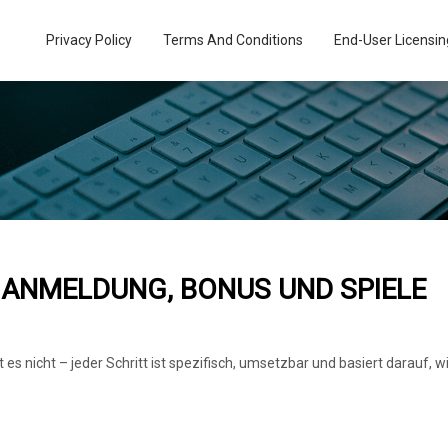
Privacy Policy
Terms And Conditions
End-User Licensi
: ANMELDUNG, BONUS UND SPIELE
 es nicht – jeder Schritt ist spezifisch, umsetzbar und basiert darauf, w