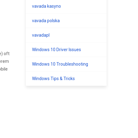
vavada kasyno
vavada polska
vavadapl
Windows 10 Driver Issues
) oft
serem
Windows 10 Troubleshooting
bile
Windows Tips & Tricks