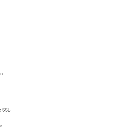
en
e SSL-
le