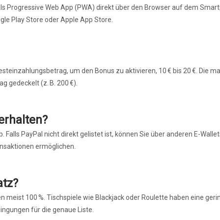
e als Progressive Web App (PWA) direkt über den Browser auf dem Smar
gle Play Store oder Apple App Store.
desteinzahlungsbetrag, um den Bonus zu aktivieren, 10 € bis 20 €. Die m
 gedeckelt (z. B. 200 €).
erhalten?
lls PayPal nicht direkt gelistet ist, können Sie über anderen E-Wallet
ransaktionen ermöglichen.
atz?
 meist 100 %. Tischspiele wie Blackjack oder Roulette haben eine geri
ingungen für die genaue Liste.