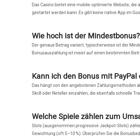
Das Casino bietet eine mobile-optimierte Website, di
gestartet werden kann. Es gibt keine native App im Goo
Wie hoch ist der Mindestbonus?
Der genaue Betrag variiert, typischerweise ist der Min
Bonusauszahlung ist meist auf einen bestimmten Betrag
Kann ich den Bonus mit PayPal 
Das hängt von den angebotenen Zahlungsmethoden ab. Fa
Skrill oder Neteller einzahlen, die ebenfalls schnelle T
Welche Spiele zählen zum Ums
Slots (ausgenommen progressive Jackpot-Slots) zählen
Gewichtung (oft 5–10 %). Überprüfen Sie die Bonusbed