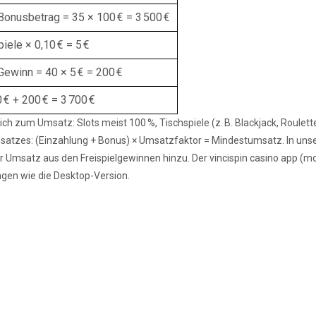
Bonusbetrag = 35 × 100 € = 3 500 €
iele × 0,10 € = 5 €
Gewinn = 40 × 5 € = 200 €
 € + 200 € = 3 700 €
h zum Umsatz: Slots meist 100 %, Tischspiele (z. B. Blackjack, Roulette
satzes: (Einzahlung + Bonus) × Umsatzfaktor = Mindestumsatz. In un
der Umsatz aus den Freispielgewinnen hinzu. Der vincispin casino app (mo
ngen wie die Desktop-Version.