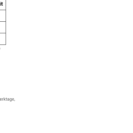
it
e
erktage,