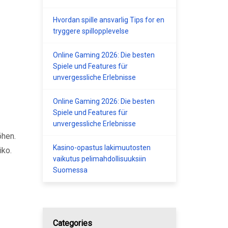
Hvordan spille ansvarlig Tips for en
tryggere spillopplevelse
Online Gaming 2026: Die besten
Spiele und Features für
unvergessliche Erlebnisse
Online Gaming 2026: Die besten
Spiele und Features für
unvergessliche Erlebnisse
öhen.
Kasino-opastus lakimuutosten
iko.
vaikutus pelimahdollisuuksiin
Suomessa
Categories