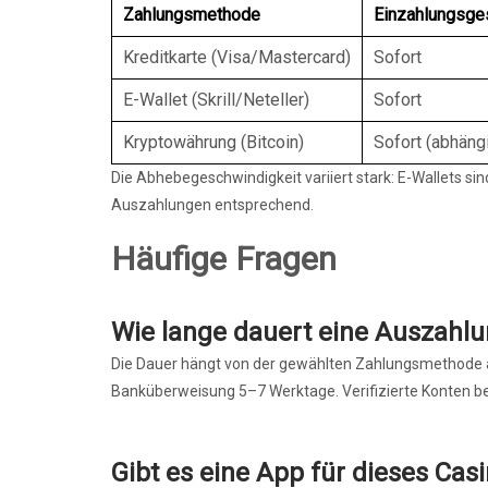
Zahlungsmethode
Einzahlungsge
Kreditkarte (Visa/Mastercard)
Sofort
E-Wallet (Skrill/Neteller)
Sofort
Kryptowährung (Bitcoin)
Sofort (abhäng
Die Abhebegeschwindigkeit variiert stark: E-Wallets s
Auszahlungen entsprechend.
Häufige Fragen
Wie lange dauert eine Auszahlu
Die Dauer hängt von der gewählten Zahlungsmethode ab
Banküberweisung 5–7 Werktage. Verifizierte Konten b
Gibt es eine App für dieses Cas