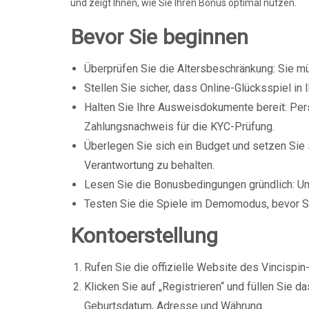
und zeigt Ihnen, wie Sie Ihren Bonus optimal nutzen.
Bevor Sie beginnen
Überprüfen Sie die Altersbeschränkung: Sie m
Stellen Sie sicher, dass Online-Glücksspiel in 
Halten Sie Ihre Ausweisdokumente bereit: Per
Zahlungsnachweis für die KYC-Prüfung.
Überlegen Sie sich ein Budget und setzen Sie s
Verantwortung zu behalten.
Lesen Sie die Bonusbedingungen gründlich: U
Testen Sie die Spiele im Demomodus, bevor Si
Kontoerstellung
Rufen Sie die offizielle Website des Vincispin
Klicken Sie auf „Registrieren“ und füllen Sie 
Geburtsdatum, Adresse und Währung.