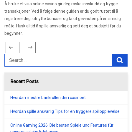
Å bruke et visa online casino gir deg raske innskudd og trygge
transaksjoner. Ved å følge denne guiden er du godt rustet til å
registrere deg, utnytte bonuser og ta ut gevinsten på en smidig
måte. Husk alltid å spille ansvarlig og sett deg et budsjett før du
begynner.
Previous
Next
Post
Post
Post
navigation
Recent Posts
Hvordan mestre bankrollen din i casinoet
Hvordan spille ansvarlig Tips for en tryggere spillopplevelse
Online Gaming 2026: Die besten Spiele und Features für
unvergessliche Erlebnisse