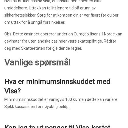
Hvis du bruker casino visa, er innskuddene nesten alltid
umiddelbare. Uttak kan ta litt lengre tid på grunn av
sikkerhetssjekker. Sørg for at kontoen din er verifisert før du ber
om uttak for å unngå forsinkelser.
Obs: Dette casinoet opererer under en Curaçao-lisens. I Norge kan
gevinster fra utenlandske casinoer være skattepliktige. Rådfør
deg med Skatteetaten for gjeldende regler.
Vanlige spørsmål
Hva er minimumsinnskuddet med
Visa?
Minimumsinnskuddet er vanligvis 100 kr, men dette kan variere.
Sjekk kassasiden for nøyaktig beløp.