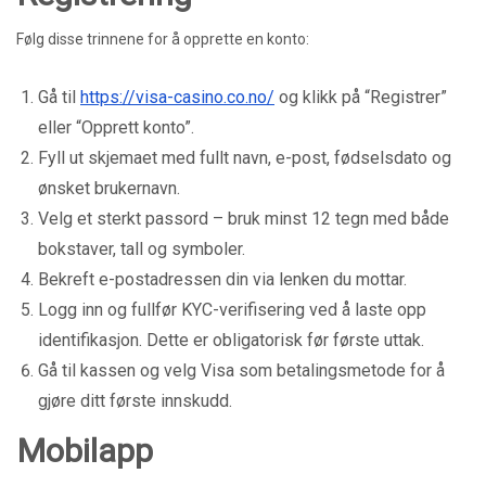
Følg disse trinnene for å opprette en konto:
Gå til
https://visa-casino.co.no/
og klikk på “Registrer”
eller “Opprett konto”.
Fyll ut skjemaet med fullt navn, e-post, fødselsdato og
ønsket brukernavn.
Velg et sterkt passord – bruk minst 12 tegn med både
bokstaver, tall og symboler.
Bekreft e-postadressen din via lenken du mottar.
Logg inn og fullfør KYC-verifisering ved å laste opp
identifikasjon. Dette er obligatorisk før første uttak.
Gå til kassen og velg Visa som betalingsmetode for å
gjøre ditt første innskudd.
Mobilapp