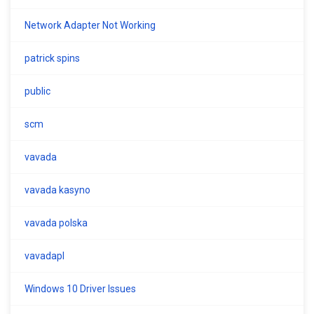
Network Adapter Not Working
patrick spins
public
scm
vavada
vavada kasyno
vavada polska
vavadapl
Windows 10 Driver Issues