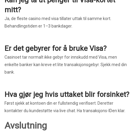
Kan jeg ta ut penger til Visa-kortet
mitt?
Ja, de fleste casino med visa tillater uttak til samme kort.
Behandlingstiden er 1–3 bankdager.
Er det gebyrer for å bruke Visa?
Casinoet tar normalt ikke gebyr for innskudd med Visa, men
enkelte banker kan kreve et lite transaksjonsgebyr. Sjekk med din
bank.
Hva gjør jeg hvis uttaket blir forsinket?
Først sjekk at kontoen din er fullstendig verifisert. Deretter
kontakter du kundestøtte via live chat. Ha transaksjons-IDen klar.
Avslutning