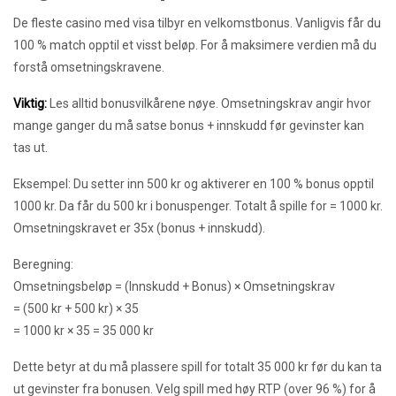
De fleste casino med visa tilbyr en velkomstbonus. Vanligvis får du
100 % match opptil et visst beløp. For å maksimere verdien må du
forstå omsetningskravene.
Viktig:
Les alltid bonusvilkårene nøye. Omsetningskrav angir hvor
mange ganger du må satse bonus + innskudd før gevinster kan
tas ut.
Eksempel: Du setter inn 500 kr og aktiverer en 100 % bonus opptil
1000 kr. Da får du 500 kr i bonuspenger. Totalt å spille for = 1000 kr.
Omsetningskravet er 35x (bonus + innskudd).
Beregning:
Omsetningsbeløp = (Innskudd + Bonus) × Omsetningskrav
= (500 kr + 500 kr) × 35
= 1000 kr × 35 = 35 000 kr
Dette betyr at du må plassere spill for totalt 35 000 kr før du kan ta
ut gevinster fra bonusen. Velg spill med høy RTP (over 96 %) for å