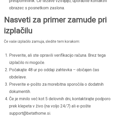
predpomnilnik. Če težave vztrajajo, uporabite kontaktni
obrazec s posnetkom zaslona.
Nasveti za primer zamude pri
izplačilu
Če vaše izplačilo zamuja, sledite tem korakom:
Preverite, ali ste opravili verifikacijo računa. Brez tega
izplačilo ni mogoče.
Počakajte 48 ur po oddaji zahtevka – običajen čas
obdelave.
Preverite e-pošto za morebitna sporočila o dodatnih
dokumentih.
Če je minilo več kot 5 delovnih dni, kontaktirajte podporo
prek klepeta v živo (na voljo 24/7) ali e-pošte
support@betathome.si.