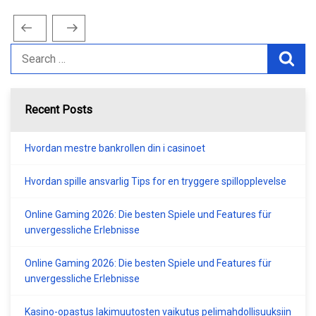
Previous
Next
Post
Post
Post
navigation
Recent Posts
Hvordan mestre bankrollen din i casinoet
Hvordan spille ansvarlig Tips for en tryggere spillopplevelse
Online Gaming 2026: Die besten Spiele und Features für
unvergessliche Erlebnisse
Online Gaming 2026: Die besten Spiele und Features für
unvergessliche Erlebnisse
Kasino-opastus lakimuutosten vaikutus pelimahdollisuuksiin