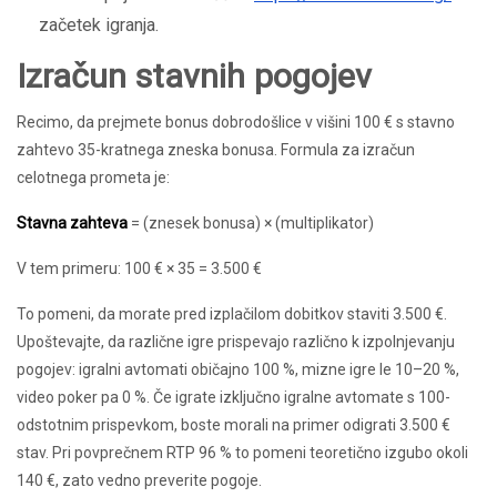
začetek igranja.
Izračun stavnih pogojev
Recimo, da prejmete bonus dobrodošlice v višini 100 € s stavno
zahtevo 35-kratnega zneska bonusa. Formula za izračun
celotnega prometa je:
Stavna zahteva
= (znesek bonusa) × (multiplikator)
V tem primeru: 100 € × 35 = 3.500 €
To pomeni, da morate pred izplačilom dobitkov staviti 3.500 €.
Upoštevajte, da različne igre prispevajo različno k izpolnjevanju
pogojev: igralni avtomati običajno 100 %, mizne igre le 10–20 %,
video poker pa 0 %. Če igrate izključno igralne avtomate s 100-
odstotnim prispevkom, boste morali na primer odigrati 3.500 €
stav. Pri povprečnem RTP 96 % to pomeni teoretično izgubo okoli
140 €, zato vedno preverite pogoje.