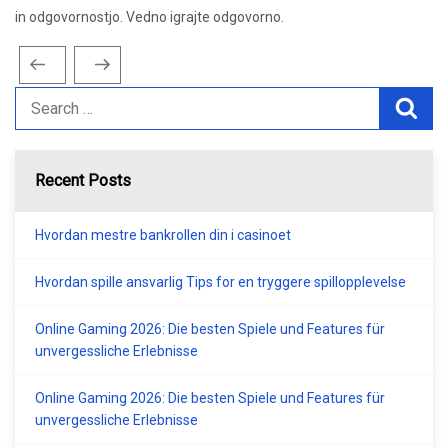
in odgovornostjo. Vedno igrajte odgovorno.
Previous
Next
Post
Post
Post
navigation
Recent Posts
Hvordan mestre bankrollen din i casinoet
Hvordan spille ansvarlig Tips for en tryggere spillopplevelse
Online Gaming 2026: Die besten Spiele und Features für
unvergessliche Erlebnisse
Online Gaming 2026: Die besten Spiele und Features für
unvergessliche Erlebnisse