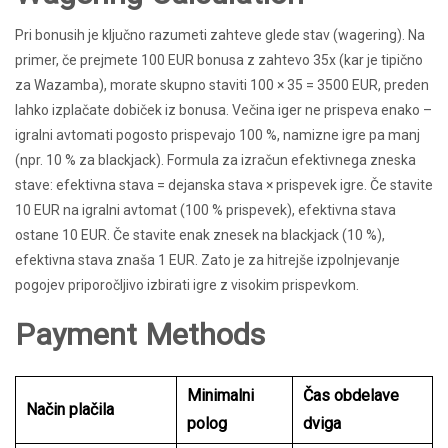
Pri bonusih je ključno razumeti zahteve glede stav (wagering). Na
primer, če prejmete 100 EUR bonusa z zahtevo 35x (kar je tipično
za Wazamba), morate skupno staviti 100 × 35 = 3500 EUR, preden
lahko izplačate dobiček iz bonusa. Večina iger ne prispeva enako –
igralni avtomati pogosto prispevajo 100 %, namizne igre pa manj
(npr. 10 % za blackjack). Formula za izračun efektivnega zneska
stave: efektivna stava = dejanska stava × prispevek igre. Če stavite
10 EUR na igralni avtomat (100 % prispevek), efektivna stava
ostane 10 EUR. Če stavite enak znesek na blackjack (10 %),
efektivna stava znaša 1 EUR. Zato je za hitrejše izpolnjevanje
pogojev priporočljivo izbirati igre z visokim prispevkom.
Payment Methods
Minimalni
Čas obdelave
Način plačila
polog
dviga