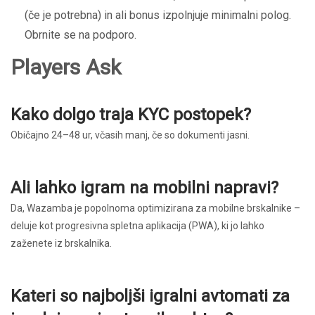
(če je potrebna) in ali bonus izpolnjuje minimalni polog.
Obrnite se na podporo.
Players Ask
Kako dolgo traja KYC postopek?
Običajno 24–48 ur, včasih manj, če so dokumenti jasni.
Ali lahko igram na mobilni napravi?
Da, Wazamba je popolnoma optimizirana za mobilne brskalnike –
deluje kot progresivna spletna aplikacija (PWA), ki jo lahko
zaženete iz brskalnika.
Kateri so najboljši igralni avtomati za