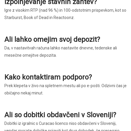
izpolnjevanje stavnih zahtev?
Igre z visokim RTP (nad 96 %) in 100-odstotnim prispevkom, kot so
Starburst, Book of Dead in Reactoonz.
Ali lahko omejim svoj depozit?
Da, v nastavitvah računa lahko nastavite dnevne, tedenske ali
mesečne omejitve depozita.
Kako kontaktiram podporo?
Prek klepeta v živo na spletnem mestu ali po e-pošti. Odzivni čas je
običajno nekaj minut.
Ali so dobitki obdavčeni v Sloveniji?
Dobitki iz igralnic s Curacao licenco niso obdavčeni v Sloveniji,
vendar morate dobičke prijaviti kot drug dohodek, če presegajo