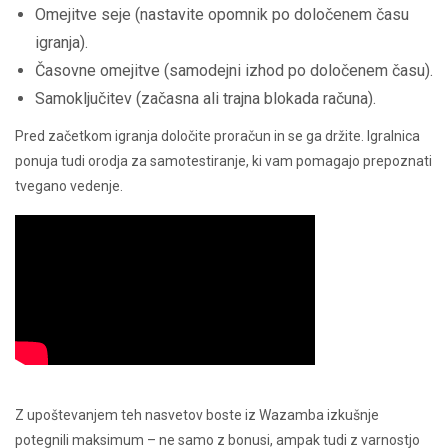
Omejitve seje (nastavite opomnik po določenem času
igranja).
Časovne omejitve (samodejni izhod po določenem času).
Samoključitev (začasna ali trajna blokada računa).
Pred začetkom igranja določite proračun in se ga držite. Igralnica
ponuja tudi orodja za samotestiranje, ki vam pomagajo prepoznati
tvegano vedenje.
Z upoštevanjem teh nasvetov boste iz Wazamba izkušnje
potegnili maksimum – ne samo z bonusi, ampak tudi z varnostjo