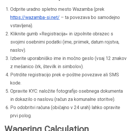
Odprite uradno spletno mesto Wazamba (prek
https://wazamba-si.net/
– ta povezava bo samodejno
vstavljena).
Kliknite gumb »Registracija« in izpolnite obrazec s
svojimi osebnimi podatki (ime, priimek, datum rojstva,
naslov).
Izberite uporabniško ime in močno geslo (vsaj 12 znakov
z mešanico črk, številk in simbolov).
Potrdite registracijo prek e-poštne povezave ali SMS
kode.
Opravite KYC: naložite fotografijo osebnega dokumenta
in dokazilo o naslovu (račun za komunalne storitve).
Po odobritvi računa (običajno v 24 urah) lahko opravite
prvi polog.
Wagering Calculation