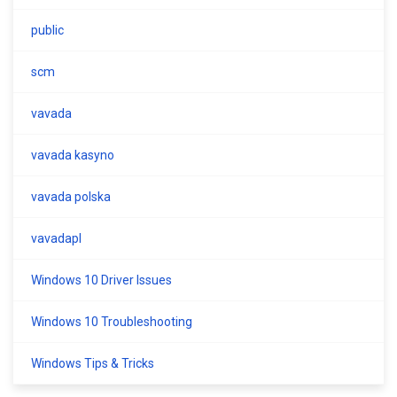
public
scm
vavada
vavada kasyno
vavada polska
vavadapl
Windows 10 Driver Issues
Windows 10 Troubleshooting
Windows Tips & Tricks