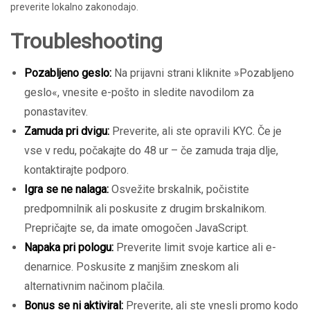
preverite lokalno zakonodajo.
Troubleshooting
Pozabljeno geslo:
Na prijavni strani kliknite »Pozabljeno
geslo«, vnesite e-pošto in sledite navodilom za
ponastavitev.
Zamuda pri dvigu:
Preverite, ali ste opravili KYC. Če je
vse v redu, počakajte do 48 ur – če zamuda traja dlje,
kontaktirajte podporo.
Igra se ne nalaga:
Osvežite brskalnik, počistite
predpomnilnik ali poskusite z drugim brskalnikom.
Prepričajte se, da imate omogočen JavaScript.
Napaka pri pologu:
Preverite limit svoje kartice ali e-
denarnice. Poskusite z manjšim zneskom ali
alternativnim načinom plačila.
Bonus se ni aktiviral:
Preverite, ali ste vnesli promo kodo