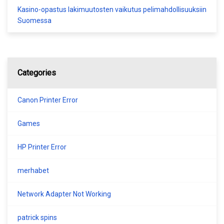
Kasino-opastus lakimuutosten vaikutus pelimahdollisuuksiin
Suomessa
Categories
Canon Printer Error
Games
HP Printer Error
merhabet
Network Adapter Not Working
patrick spins