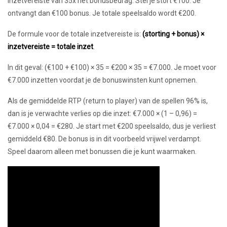
inzetvereiste van 35x het bonusbedrag. Stel je stort €100. Je
ontvangt dan €100 bonus. Je totale speelsaldo wordt €200.
De formule voor de totale inzetvereiste is:
(storting + bonus) ×
inzetvereiste = totale inzet
.
In dit geval: (€100 + €100) × 35 = €200 × 35 = €7.000. Je moet voor
€7.000 inzetten voordat je de bonuswinsten kunt opnemen.
Als de gemiddelde RTP (return to player) van de spellen 96% is,
dan is je verwachte verlies op die inzet: €7.000 × (1 – 0,96) =
€7.000 × 0,04 = €280. Je start met €200 speelsaldo, dus je verliest
gemiddeld €80. De bonus is in dit voorbeeld vrijwel verdampt.
Speel daarom alleen met bonussen die je kunt waarmaken.