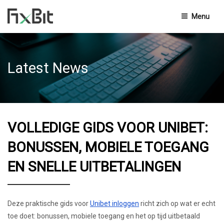
Menu
Privacy Policy
Latest News
Terms And Conditions
End-User Licensing Agreement
Knowledge Base
VOLLEDIGE GIDS VOOR UNIBET:
Contact Us
BONUSSEN, MOBIELE TOEGANG
EN SNELLE UITBETALINGEN
Deze praktische gids voor
Unibet inloggen
richt zich op wat er echt
toe doet: bonussen, mobiele toegang en het op tijd uitbetaald