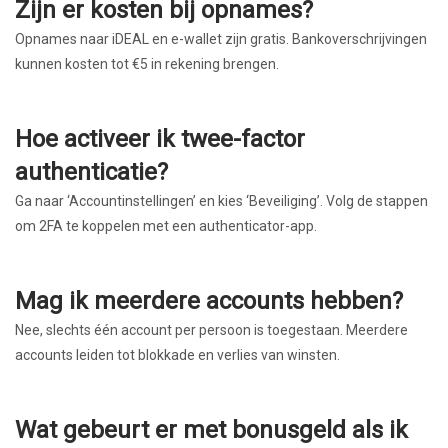
Zijn er kosten bij opnames?
Opnames naar iDEAL en e-wallet zijn gratis. Bankoverschrijvingen
kunnen kosten tot €5 in rekening brengen.
Hoe activeer ik twee-factor
authenticatie?
Ga naar ‘Accountinstellingen’ en kies ‘Beveiliging’. Volg de stappen
om 2FA te koppelen met een authenticator-app.
Mag ik meerdere accounts hebben?
Nee, slechts één account per persoon is toegestaan. Meerdere
accounts leiden tot blokkade en verlies van winsten.
Wat gebeurt er met bonusgeld als ik