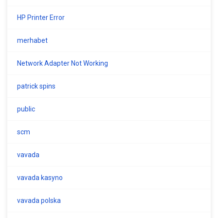
HP Printer Error
merhabet
Network Adapter Not Working
patrick spins
public
scm
vavada
vavada kasyno
vavada polska