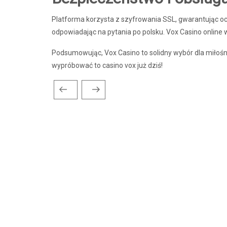
Platforma korzysta z szyfrowania SSL, gwarantując ochr
odpowiadając na pytania po polsku. Vox Casino online w
Podsumowując, Vox Casino to solidny wybór dla miłoś
wypróbować to casino vox już dziś!
Previous
Next
Post
Post
Post
navigation