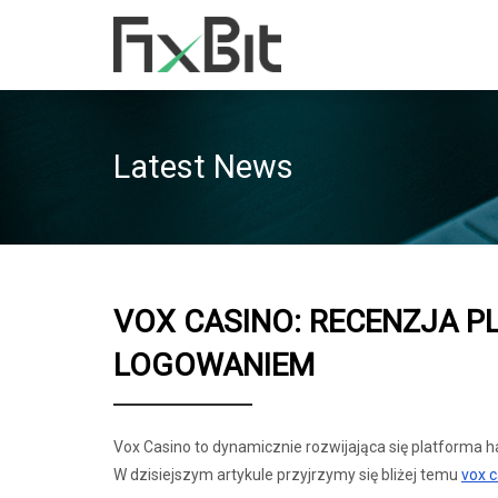
Latest News
VOX CASINO: RECENZJA 
LOGOWANIEM
Vox Casino to dynamicznie rozwijająca się platforma h
W dzisiejszym artykule przyjrzymy się bliżej temu
vox c