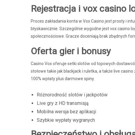
Rejestracja i vox casino 
Proces zakładania konta w Vox Casino jest prosty i in
błyskawicznie. Szczególnie wygodne jest vox casino l
społecznościowe. Gracze doceniają brak zbędnych for
Oferta gier i bonusy
Casino Vox oferuje setki slotów od topowych dostawców
stołowe takie jak blackjack i ruletka, a także live cas
100% wpłaty plus darmowe spiny.
Różnorodność slotów i jackpotów
Live gry z HD transmisją
Mobilna wersja bez aplikacji
Szybkie wypłaty wygranych
Bezpieczeństwo i obsługa