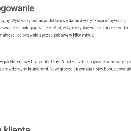
logowanie
tuicyjny. Wystarczy podać podstawowe dane, a weryfikacja odbywa się
ogowanie – obsługuje wiele metod, w tym szybkie wejście przez media
malności, co pozwala zacząć zabawę w kilka minut.
 jak NetEnt czy Pragmatic Play. Znajdziesz tu klasyczne automaty, gr
ino z prawdziwymi krupierami. Nowi gracze otrzymują hojny bonus powital
 klienta