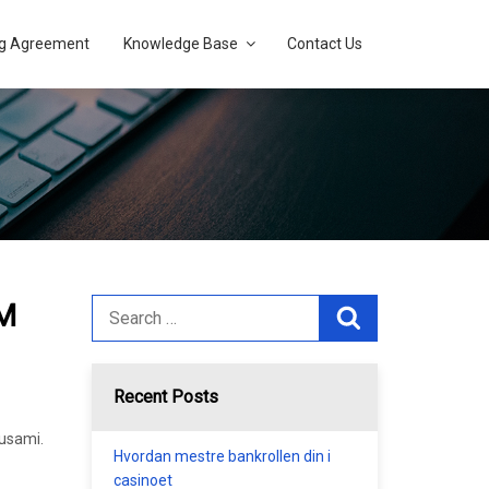
ng Agreement
Knowledge Base
Contact Us
M
Recent Posts
nusami.
Hvordan mestre bankrollen din i
casinoet