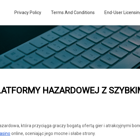
Privacy Policy
Terms And Conditions
End-User Licensi
PLATFORMY HAZARDOWEJ Z SZYBKI
azardowa, która przyciąga graczy bogatą ofertą gier i atrakcyjnymi bo
asino
online, oceniając jego mocne i słabe strony.