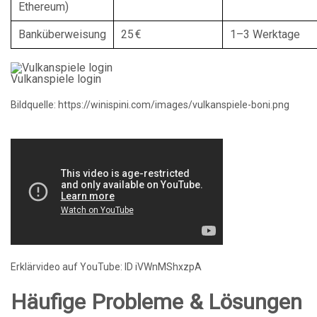
Ethereum)
Banküberweisung
25 €
1–3 Werktage
Vulkanspiele login
Bildquelle: https://winispini.com/images/vulkanspiele-boni.png
Erklärvideo auf YouTube: ID iVWnMShxzpA
Häufige Probleme & Lösungen