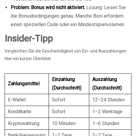
Problem: Bonus wird nicht aktiviert.
Lösung: Lesen Sie
die Bonusbedingungen genau. Manche Boni erfordern
einen speziellen Code oder ein Mindestspielvolumen.
Insider-Tipp
Vergleichen Sie die Geschwindigkeit von Ein- und Auszahlungen.
Hier ein kurzer Überblick:
Einzahlung
Auszahlung
Zahlungsmittel
(Durchschnitt)
(Durchschnitt)
E-Wallet
Sofort
12–24 Stunden
Kreditkarte
Sofort
1–2 Werktage
Kryptowährung
10 Minuten
1–6 Stunden
Banküberweisung
1–2 Tage
3–7 Tage