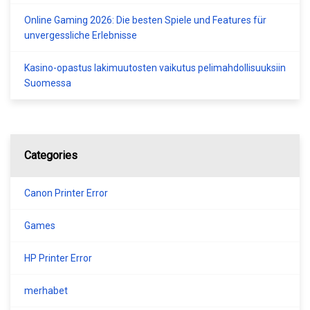
Online Gaming 2026: Die besten Spiele und Features für
unvergessliche Erlebnisse
Kasino-opastus lakimuutosten vaikutus pelimahdollisuuksiin
Suomessa
Categories
Canon Printer Error
Games
HP Printer Error
merhabet