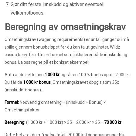
Gjør ditt første innskudd og aktiver eventuell
velkomstbonus.
Beregning av omsetningskrav
Omsetningskrav (wagering requirements) er antall ganger du må
spille gjennom bonusbeløpet før du kan ta ut gevinster. Wildz
casino benytter ofte en formel som inkluderer både innskudd og
bonus. La oss regne på et konkret eksempel:
Anta at du setter inn
1 000 kr
og får en 100 % bonus opptil 2 000 kr.
Du får da
1 000 kr bonus
. Omsetningskravet oppgis som 35x
(innskudd + bonus).
Formel:
Nødvendig omsetning = (Innskudd + Bonus) ×
Omsetningsfaktor
Beregning:
(1 000 kr + 1 000 kr) × 35 = 2 000 kr × 35 =
70 000 kr
.
Dette betyr at du må satse totalt 70 000 kr før bonuspenger blir