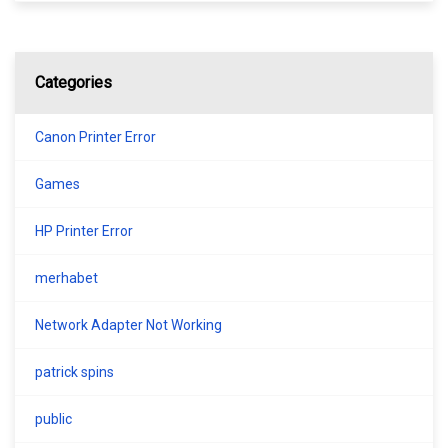
Categories
Canon Printer Error
Games
HP Printer Error
merhabet
Network Adapter Not Working
patrick spins
public