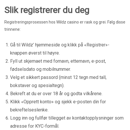
Slik registrerer du deg
Registreringsprosessen hos Wildz casino er rask og grei. Følg disse
trinnene:
Gå til Wildz’ hjemmeside og klikk på «Registrer»-
knappen øverst til høyre.
Fyll ut skjemaet med fornavn, etternavn, e-post,
fødselsdato og mobilnummer.
Velg et sikkert passord (minst 12 tegn med tall,
bokstaver og spesialtegn).
Bekreft at du er over 18 år og godta vilkårene.
Klikk «Opprett konto» og sjekk e-posten din for
bekreftelseslenke.
Logg inn og fullfør tillegget av kontaktopplysninger som
adresse for KYC-formål.