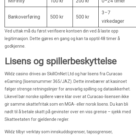
MiFinity
100 kr
200 kr
0–24 timer
3–7
Bankoverføring
500 kr
500 kr
virkedager
Ved uttak må du først verifisere kontoen din ved å laste opp
legitimasjon. Dette gjøres en gang og kan ta opptil 48 timer å
godkjenne.
Lisens og spillerbeskyttelse
Wildz casino drives av SkillOnNet Ltd og har lisens fra Curacao
eGaming (lisensnummer 365/JAZ). Dette innebærer at kasinoet
følger strenge retningslinjer for ansvarlig spilling og datasikkerhet.
Likevel bør norske spillere være klar over at Curacao-lisensen ikke
gir samme skattefritak som en MGA- eller norsk lisens. Du kan bli
nødt til å betale skatt på gevinster over en viss grense – sjekk med
Skatteetaten for gjeldende regler.
Wildz tilbyr verktøy som innskuddsgrenser, tapssgrenser,