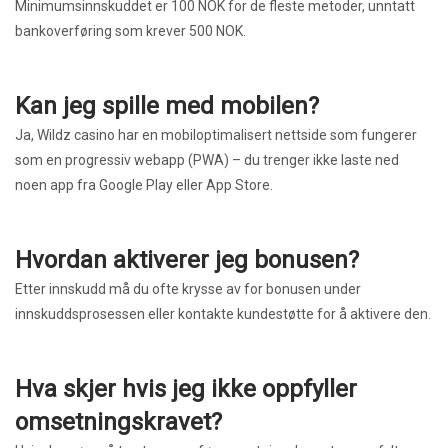
Minimumsinnskuddet er 100 NOK for de fleste metoder, unntatt
bankoverføring som krever 500 NOK.
Kan jeg spille med mobilen?
Ja, Wildz casino har en mobiloptimalisert nettside som fungerer
som en progressiv webapp (PWA) – du trenger ikke laste ned
noen app fra Google Play eller App Store.
Hvordan aktiverer jeg bonusen?
Etter innskudd må du ofte krysse av for bonusen under
innskuddsprosessen eller kontakte kundestøtte for å aktivere den.
Hva skjer hvis jeg ikke oppfyller
omsetningskravet?