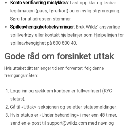
Konto verifisering mislykkes:
Last opp klar og lesbar
legitimasjon (pass, førerkort) og en nylig strømregning.
Sørg for at adressen stemmer.
Spilleavhengighetsbekymringer:
Bruk Wildz’ ansvarlige
spillverktøy eller kontakt hjelpelinjer som Hjelpelinjen for
spilleavhengighet på 800 800 40.
Gode råd om forsinket uttak
Hvis uttaket ditt tar lenger tid enn forventet, følg denne
fremgangsmåten:
Logg inn og sjekk om kontoen er fullverifisert (KYC-
status).
Gå til «Uttak»-seksjonen og se etter statusmeldinger.
Hvis status er «Under behandling» i mer enn 48 timer,
send en e-post til support@wildz.com med navn og