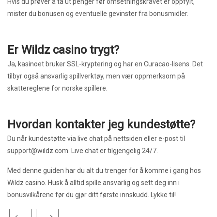
Hvis du prøver å ta ut penger før omsetningskravet er oppfylt,
mister du bonusen og eventuelle gevinster fra bonusmidler.
Er Wildz casino trygt?
Ja, kasinoet bruker SSL-kryptering og har en Curacao-lisens. Det
tilbyr også ansvarlig spillverktøy, men vær oppmerksom på
skattereglene for norske spillere.
Hvordan kontakter jeg kundestøtte?
Du når kundestøtte via live chat på nettsiden eller e-post til
support@wildz.com. Live chat er tilgjengelig 24/7.
Med denne guiden har du alt du trenger for å komme i gang hos
Wildz casino. Husk å alltid spille ansvarlig og sett deg inn i
bonusvilkårene før du gjør ditt første innskudd. Lykke til!