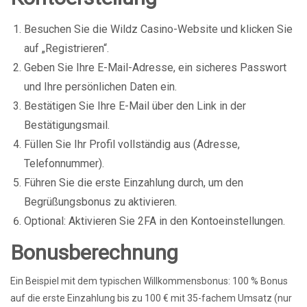
Besuchen Sie die Wildz Casino-Website und klicken Sie
auf „Registrieren“.
Geben Sie Ihre E-Mail-Adresse, ein sicheres Passwort
und Ihre persönlichen Daten ein.
Bestätigen Sie Ihre E-Mail über den Link in der
Bestätigungsmail.
Füllen Sie Ihr Profil vollständig aus (Adresse,
Telefonnummer).
Führen Sie die erste Einzahlung durch, um den
Begrüßungsbonus zu aktivieren.
Optional: Aktivieren Sie 2FA in den Kontoeinstellungen.
Bonusberechnung
Ein Beispiel mit dem typischen Willkommensbonus: 100 % Bonus
auf die erste Einzahlung bis zu 100 € mit 35-fachem Umsatz (nur