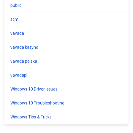
public
scm
vavada
vavada kasyno
vavada polska
vavadapl
Windows 10 Driver Issues
Windows 10 Troubleshooting
Windows Tips & Tricks