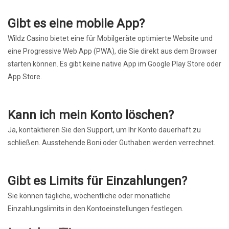
Gibt es eine mobile App?
Wildz Casino bietet eine für Mobilgeräte optimierte Website und
eine Progressive Web App (PWA), die Sie direkt aus dem Browser
starten können. Es gibt keine native App im Google Play Store oder
App Store.
Kann ich mein Konto löschen?
Ja, kontaktieren Sie den Support, um Ihr Konto dauerhaft zu
schließen. Ausstehende Boni oder Guthaben werden verrechnet.
Gibt es Limits für Einzahlungen?
Sie können tägliche, wöchentliche oder monatliche
Einzahlungslimits in den Kontoeinstellungen festlegen.