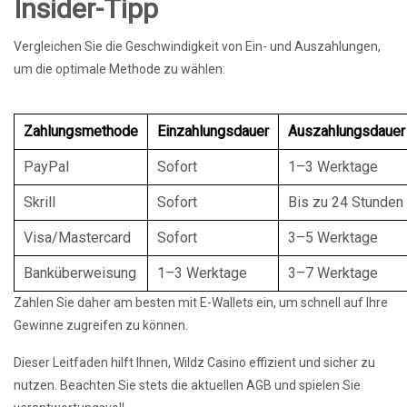
Insider-Tipp
Vergleichen Sie die Geschwindigkeit von Ein- und Auszahlungen,
um die optimale Methode zu wählen:
Zahlungsmethode
Einzahlungsdauer
Auszahlungsdauer
PayPal
Sofort
1–3 Werktage
Skrill
Sofort
Bis zu 24 Stunden
Visa/Mastercard
Sofort
3–5 Werktage
Banküberweisung
1–3 Werktage
3–7 Werktage
Zahlen Sie daher am besten mit E-Wallets ein, um schnell auf Ihre
Gewinne zugreifen zu können.
Dieser Leitfaden hilft Ihnen, Wildz Casino effizient und sicher zu
nutzen. Beachten Sie stets die aktuellen AGB und spielen Sie