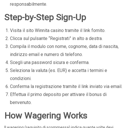
responsabilmente.
Step-by-Step Sign-Up
Visita il sito Winnita casino tramite il link fornito.
Clicca sul pulsante “Registrati” in alto a destra.
Compila il modulo con nome, cognome, data di nascita,
indirizzo email e numero di telefono.
Scegli una password sicura e conferma.
Seleziona la valuta (es. EUR) e accetta i termini e
condizioni.
Conferma la registrazione tramite il link inviato via email.
Effettua il primo deposito per attivare il bonus di
benvenuto.
How Wagering Works
Il wagering (requisito di scommessa) indica quante volte devi