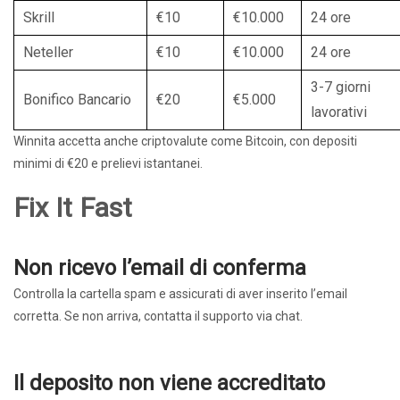
Skrill
€10
€10.000
24 ore
Neteller
€10
€10.000
24 ore
3-7 giorni
Bonifico Bancario
€20
€5.000
lavorativi
Winnita accetta anche criptovalute come Bitcoin, con depositi
minimi di €20 e prelievi istantanei.
Fix It Fast
Non ricevo l’email di conferma
Controlla la cartella spam e assicurati di aver inserito l’email
corretta. Se non arriva, contatta il supporto via chat.
Il deposito non viene accreditato