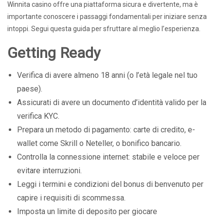
Winnita casino offre una piattaforma sicura e divertente, ma è
importante conoscere i passaggi fondamentali per iniziare senza
intoppi. Segui questa guida per sfruttare al meglio l’esperienza.
Getting Ready
Verifica di avere almeno 18 anni (o l’età legale nel tuo
paese).
Assicurati di avere un documento d’identità valido per la
verifica KYC.
Prepara un metodo di pagamento: carte di credito, e-
wallet come Skrill o Neteller, o bonifico bancario.
Controlla la connessione internet: stabile e veloce per
evitare interruzioni.
Leggi i termini e condizioni del bonus di benvenuto per
capire i requisiti di scommessa.
Imposta un limite di deposito per giocare