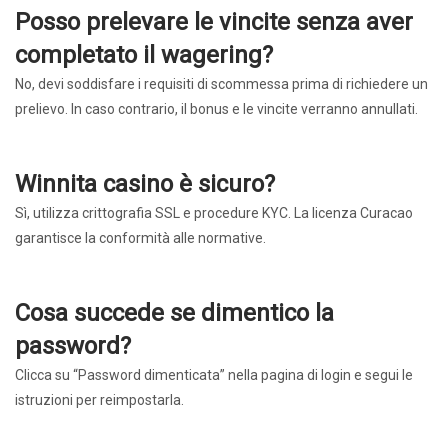
Posso prelevare le vincite senza aver
completato il wagering?
No, devi soddisfare i requisiti di scommessa prima di richiedere un
prelievo. In caso contrario, il bonus e le vincite verranno annullati.
Winnita casino è sicuro?
Sì, utilizza crittografia SSL e procedure KYC. La licenza Curacao
garantisce la conformità alle normative.
Cosa succede se dimentico la
password?
Clicca su “Password dimenticata” nella pagina di login e segui le
istruzioni per reimpostarla.