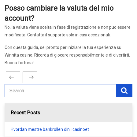
Posso cambiare la valuta del mio
account?
No, la valuta viene scelta in fase di registrazione e non può essere
modificata. Contatta il supporto solo in casi eccezionali.
Con questa guida, sei pronto per iniziare la tua esperienza su
Winnita casino. Ricorda di giocare responsabilmente e di divertirti.
Buona fortuna!
Previous
Next
Post
Post
Post
navigation
Recent Posts
Hvordan mestre bankrollen din i casinoet