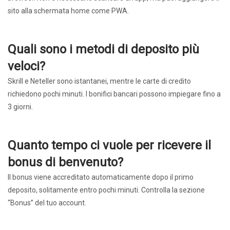
sito alla schermata home come PWA.
Quali sono i metodi di deposito più
veloci?
Skrill e Neteller sono istantanei, mentre le carte di credito
richiedono pochi minuti. I bonifici bancari possono impiegare fino a
3 giorni.
Quanto tempo ci vuole per ricevere il
bonus di benvenuto?
Il bonus viene accreditato automaticamente dopo il primo
deposito, solitamente entro pochi minuti. Controlla la sezione
“Bonus” del tuo account.