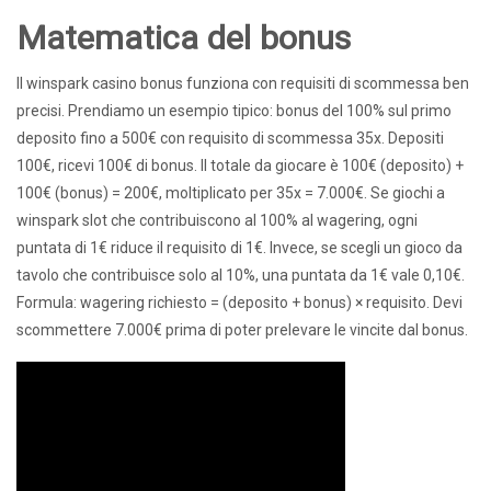
Matematica del bonus
Il winspark casino bonus funziona con requisiti di scommessa ben
precisi. Prendiamo un esempio tipico: bonus del 100% sul primo
deposito fino a 500€ con requisito di scommessa 35x. Depositi
100€, ricevi 100€ di bonus. Il totale da giocare è 100€ (deposito) +
100€ (bonus) = 200€, moltiplicato per 35x = 7.000€. Se giochi a
winspark slot che contribuiscono al 100% al wagering, ogni
puntata di 1€ riduce il requisito di 1€. Invece, se scegli un gioco da
tavolo che contribuisce solo al 10%, una puntata da 1€ vale 0,10€.
Formula: wagering richiesto = (deposito + bonus) × requisito. Devi
scommettere 7.000€ prima di poter prelevare le vincite dal bonus.