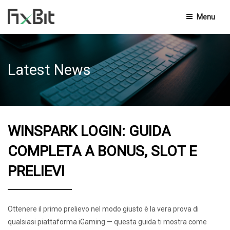
Menu
Privacy Policy
Latest News
Terms And Conditions
End-User Licensing Agreement
Knowledge Base
WINSPARK LOGIN: GUIDA
Contact Us
COMPLETA A BONUS, SLOT E
PRELIEVI
Ottenere il primo prelievo nel modo giusto è la vera prova di
qualsiasi piattaforma iGaming — questa guida ti mostra come