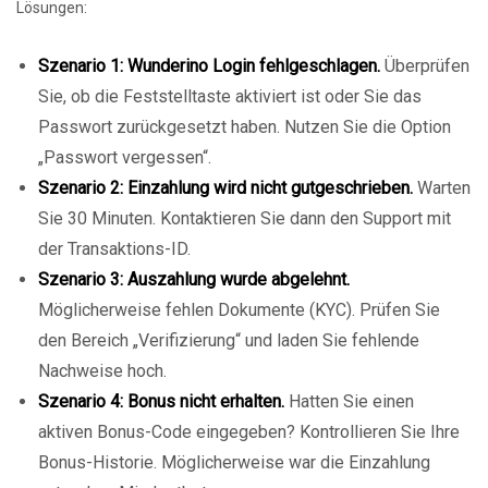
Lösungen:
Szenario 1: Wunderino Login fehlgeschlagen.
Überprüfen
Sie, ob die Feststelltaste aktiviert ist oder Sie das
Passwort zurückgesetzt haben. Nutzen Sie die Option
„Passwort vergessen“.
Szenario 2: Einzahlung wird nicht gutgeschrieben.
Warten
Sie 30 Minuten. Kontaktieren Sie dann den Support mit
der Transaktions-ID.
Szenario 3: Auszahlung wurde abgelehnt.
Möglicherweise fehlen Dokumente (KYC). Prüfen Sie
den Bereich „Verifizierung“ und laden Sie fehlende
Nachweise hoch.
Szenario 4: Bonus nicht erhalten.
Hatten Sie einen
aktiven Bonus-Code eingegeben? Kontrollieren Sie Ihre
Bonus-Historie. Möglicherweise war die Einzahlung