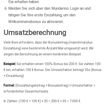
Sie erhalten haben.
Melden Sie sich über den Wunderino Login an und
tätigen Sie Ihre erste Einzahlung, um den
Willkommensbonus zu aktivieren.
Umsatzberechnung
Viele Boni erfordern, dass der Bonusbetrag (manchmal plus
Einzahlung) eine bestimmte Anzahl Mal umgesetzt wird. Wir
zeigen die Berechnung an einem konkreten Beispiel:
Beispiel:
Sie erhalten einen 100%-Bonus bis 200 €. Sie zahlen 100
€ ein, erhalten 100 € Bonus. Der Umsatzfaktor beträgt 35x (Bonus
+ Einzahlung).
Formel:
(Einzahlungsbetrag + Bonusbetrag) × Umsatzfaktor =
erforderlicher Gesamtumsatz.
In Zahlen: (100 € + 100 €) × 35 = 200 € × 35 = 7.000 €.