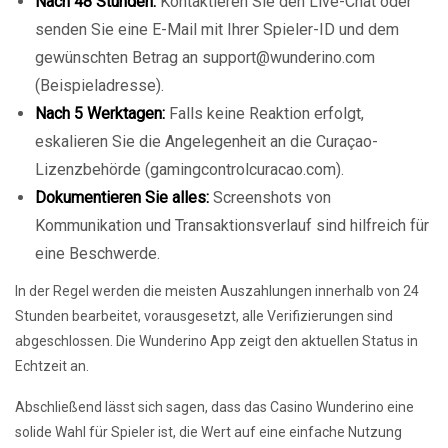
Nach 48 Stunden:
Kontaktieren Sie den Live-Chat oder
senden Sie eine E-Mail mit Ihrer Spieler-ID und dem
gewünschten Betrag an support@wunderino.com
(Beispieladresse).
Nach 5 Werktagen:
Falls keine Reaktion erfolgt,
eskalieren Sie die Angelegenheit an die Curaçao-
Lizenzbehörde (gamingcontrolcuracao.com).
Dokumentieren Sie alles:
Screenshots von
Kommunikation und Transaktionsverlauf sind hilfreich für
eine Beschwerde.
In der Regel werden die meisten Auszahlungen innerhalb von 24
Stunden bearbeitet, vorausgesetzt, alle Verifizierungen sind
abgeschlossen. Die Wunderino App zeigt den aktuellen Status in
Echtzeit an.
Abschließend lässt sich sagen, dass das Casino Wunderino eine
solide Wahl für Spieler ist, die Wert auf eine einfache Nutzung