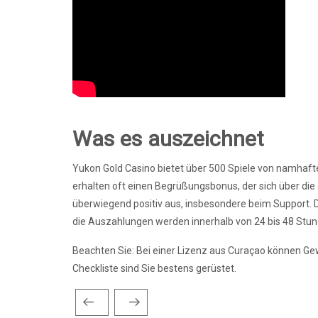
Was es auszeichnet
Yukon Gold Casino bietet über 500 Spiele von namhafte
erhalten oft einen Begrüßungsbonus, der sich über die 
überwiegend positiv aus, insbesondere beim Support. D
die Auszahlungen werden innerhalb von 24 bis 48 Stun
Beachten Sie: Bei einer Lizenz aus Curaçao können Gewi
Checkliste sind Sie bestens gerüstet.
Previous
Next
Post
Post
Post