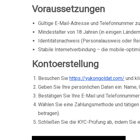
Voraussetzungen
Gültige E-Mail-Adresse und Telefonnummer zur
Mindestalter von 18 Jahren (in einigen Ländern
Identitätsnachweis (Personalausweis oder Re
Stabile Internetverbindung – die mobile-optim
Kontoerstellung
Besuchen Sie
https://yukongoldat.com/
und kli
Geben Sie Ihre persönlichen Daten ein: Name,
Bestätigen Sie Ihre E-Mail und Telefonnumme
Wählen Sie eine Zahlungsmethode und tätigen 
betragen).
Schließen Sie die KYC-Prüfung ab, indem Sie 