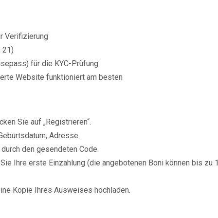
 Verifizierung
 21)
isepass) für die KYC-Prüfung
ierte Website funktioniert am besten
cken Sie auf „Registrieren“.
 Geburtsdatum, Adresse.
r durch den gesendeten Code.
Sie Ihre erste Einzahlung (die angebotenen Boni können bis zu 
eine Kopie Ihres Ausweises hochladen.