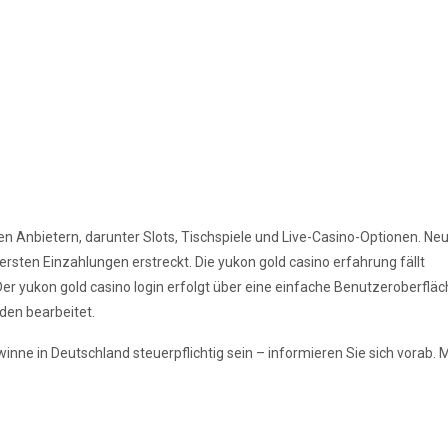
n Anbietern, darunter Slots, Tischspiele und Live-Casino-Optionen. N
ersten Einzahlungen erstreckt. Die yukon gold casino erfahrung fällt
er yukon gold casino login erfolgt über eine einfache Benutzeroberflä
den bearbeitet.
nne in Deutschland steuerpflichtig sein – informieren Sie sich vorab. M