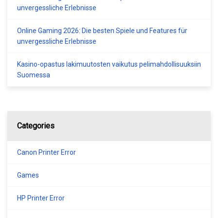
unvergessliche Erlebnisse
Online Gaming 2026: Die besten Spiele und Features für
unvergessliche Erlebnisse
Kasino-opastus lakimuutosten vaikutus pelimahdollisuuksiin
Suomessa
Categories
Canon Printer Error
Games
HP Printer Error