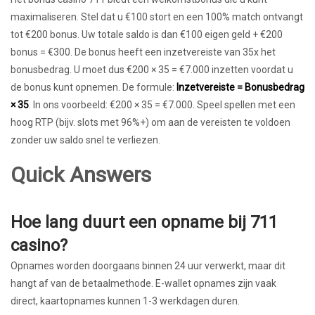
maximaliseren. Stel dat u €100 stort en een 100% match ontvangt
tot €200 bonus. Uw totale saldo is dan €100 eigen geld + €200
bonus = €300. De bonus heeft een inzetvereiste van 35x het
bonusbedrag. U moet dus €200 × 35 = €7.000 inzetten voordat u
de bonus kunt opnemen. De formule:
Inzetvereiste = Bonusbedrag
× 35
. In ons voorbeeld: €200 × 35 = €7.000. Speel spellen met een
hoog RTP (bijv. slots met 96%+) om aan de vereisten te voldoen
zonder uw saldo snel te verliezen.
Quick Answers
Hoe lang duurt een opname bij 711
casino?
Opnames worden doorgaans binnen 24 uur verwerkt, maar dit
hangt af van de betaalmethode. E-wallet opnames zijn vaak
direct, kaartopnames kunnen 1-3 werkdagen duren.