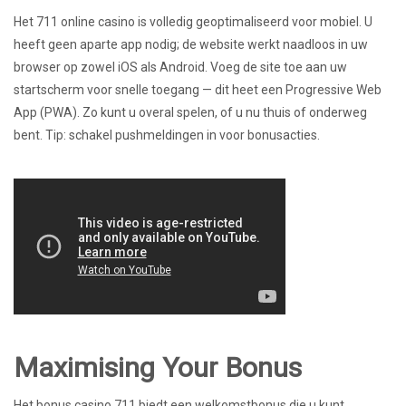
Het 711 online casino is volledig geoptimaliseerd voor mobiel. U
heeft geen aparte app nodig; de website werkt naadloos in uw
browser op zowel iOS als Android. Voeg de site toe aan uw
startscherm voor snelle toegang — dit heet een Progressive Web
App (PWA). Zo kunt u overal spelen, of u nu thuis of onderweg
bent. Tip: schakel pushmeldingen in voor bonusacties.
Maximising Your Bonus
Het bonus casino 711 biedt een welkomstbonus die u kunt